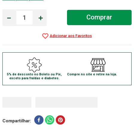
Absorvente Geriatrico
7
º
－
＋
Comprar
Gaze Esteril
8
º
Cadeira Banho
9
º
Gaze
10
º
5% de desconto no Boleto ou Pix,
Compre no site e retire na loja.
exceto para fraldas e diabetes.
Compartilhar