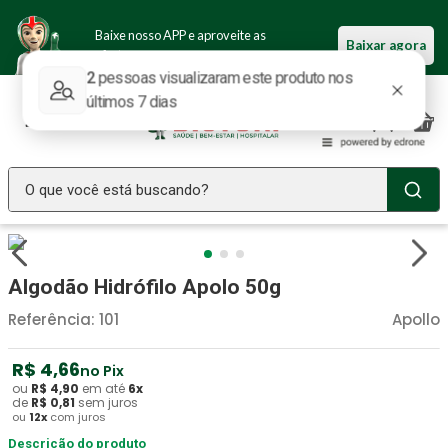
Baixe nosso APP e aproveite as
Baixar agora
ofertas.
O que você está buscando?
TERMOS MAIS BUSCADOS
Seringa Insulina
1
º
Algodão Hidrófilo Apolo 50g
Fralda Geriatrica
2
º
Referência
:
101
Apollo
Luva Latex
3
º
R$
4
,
66
no Pix
Estetoscopio Littmann
4
º
ou
R$
4
,
90
em até
6
x
de
R$
0
,
81
sem juros
Aparelho Pressão
5
º
ou
12
x
com juros
Littmann
Descrição do produto
6
º