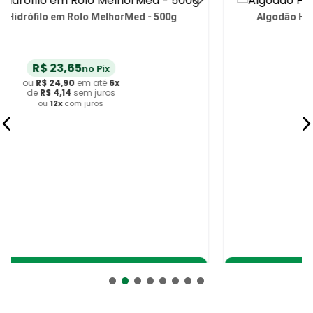
Algodão Hidrófilo em Bolas MelhorMed 100g
R$
6
,
56
no Pix
ou
R$
6
,
90
em até
6
x
de
R$
1
,
15
sem juros
ou
12
x
com juros
Adicionar ao Carrinho