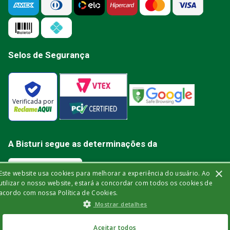
Selos de Segurança
Verificada por
A Bisturi segue as determinações da
×
Este website usa cookies para melhorar a experiência do usuário. Ao
utilizar o nosso website, estará a concordar com todos os cookies de
acordo com nossa Política de Cookies.
Bisturi Distribuidora de Material Hospitalar Ltda | Rua Miguel de Frias, 150 -
Mostrar detalhes
loja | Icaraí | Niterói - Rio de Janeiro | CEP: 24.220-003 | CNPJ: 32.561.144/0001-
03 | Insc. Est.: 84.147.982 | Telefone: (21) 2606-1709. © 2021 bisturi.com.br.
Todos os Direitos Reservados. As informações aqui apresentadas não
devem ser utilizadas para automedicação e não substituem, de forma
Aceitar todos