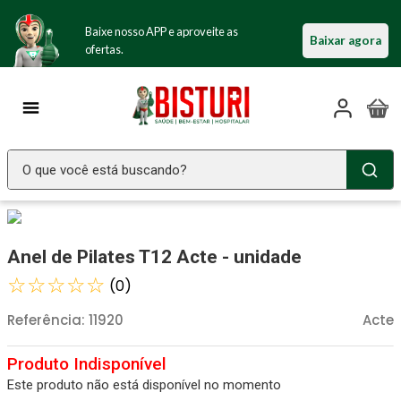
Baixe nosso APP e aproveite as
Baixar agora
ofertas.
O que você está buscando?
TERMOS MAIS BUSCADOS
Seringa Insulina
1
º
Anel de Pilates T12 Acte - unidade
Fralda Geriatrica
2
º
☆
☆
☆
☆
☆
(
0
)
Luva Latex
3
º
Referência
:
11920
Acte
Estetoscopio Littmann
4
º
Littmann
5
º
Este produto não está disponível no momento
Absorvente Geriatrico
6
º