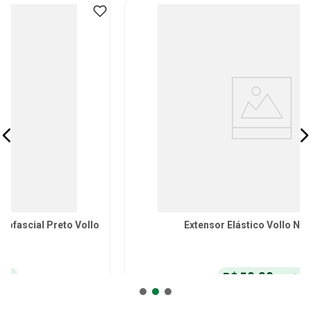
Extensor Elástico Vollo Nível Leve
R$
56
,
90
no Pix
ou
R$
59
,
90
em até
6
x
de
R$
9
,
98
sem juros