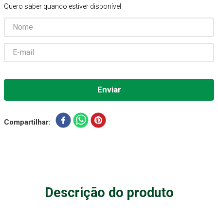
Quero saber quando estiver disponível
Gaze Esteril
7
º
Aparelho Pressão
8
º
Cadeira Banho
9
º
Gaze
10
º
Compartilhar
Descrição do produto