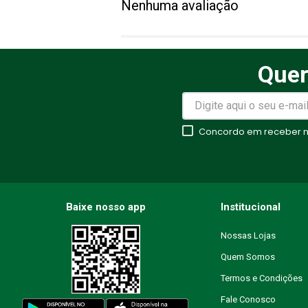
Nenhuma avaliação
Título
Quer
Avalie o produto de 1 a 5 estr
★
★
★
★
★
Concordo em receber no
Seu nome
Endereço de email
Baixe nosso app
Institucional
Nossas Lojas
Quem Somos
Escreva uma avaliação
Termos e Condições
Fale Conosco