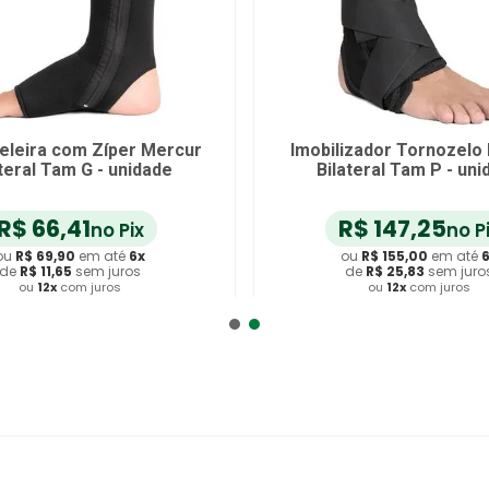
eleira com Zíper Mercur
Imobilizador Tornozelo
ateral Tam G - unidade
Bilateral Tam P - uni
R$
66
,
41
R$
147
,
25
no Pix
no P
ou
R$
69
,
90
em até
6
x
ou
R$
155
,
00
em até
de
R$
11
,
65
sem juros
de
R$
25
,
83
sem juro
ou
12
x
com juros
ou
12
x
com juros
dicionar ao Carrinho
Adicionar ao Carrin