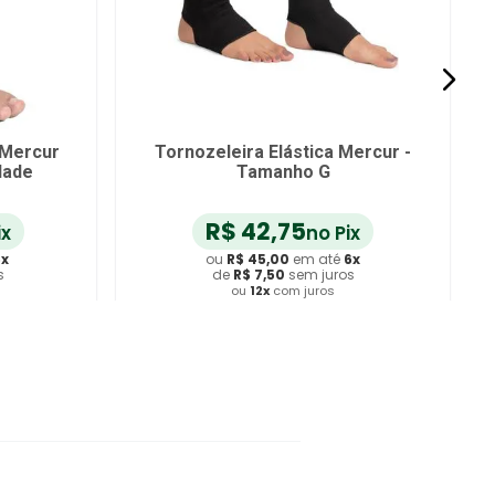
 Mercur
Tornozeleira Elástica Mercur -
dade
Tamanho G
R$
42
,
75
ix
no Pix
6
x
ou
R$
45
,
00
em até
6
x
s
de
R$
7
,
50
sem juros
ou
12
x
com juros
ho
Adicionar ao Carrinho