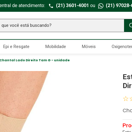
entral de atendimento:
(21) 3601-4001
ou
(21) 97028-
ue você está buscando?
TERMOS MAIS BUSCADOS
Epi e Resgate
Mobilidade
Móveis
Oxigenote
Seringa Insulina
1
º
Fralda Geriatrica
2
º
 Chantal Lado Direito Tam G - unidade
Luva Latex
3
º
Es
Estetoscopio Littmann
4
º
Di
Littmann
5
º
☆
Absorvente Geriatrico
6
º
Cha
Gaze Esteril
7
º
Aparelho Pressão
8
º
Cadeira Banho
9
º