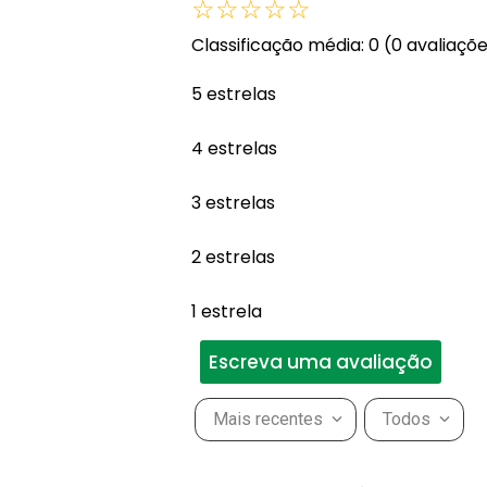
☆
☆
☆
☆
☆
Classificação média: 0
(0 avaliaçõ
5 estrelas
4 estrelas
3 estrelas
2 estrelas
1 estrela
Escreva uma avaliação
Mais recentes
Todos
Adicionar avaliação