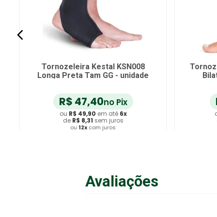
Tornozeleira Kestal KSN008
Tornoz
Longa Preta Tam GG - unidade
Bil
R$
47
,
40
no Pix
ou
R$
49
,
90
em até
6
x
de
R$
8
,
31
sem juros
ou
12
x
com juros
Adicionar ao Carrinho
A
Avaliações