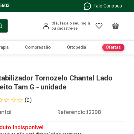
6603
Fale Conosco
Ofertas
rapia
Compressão
Ortopedia
tabilizador Tornozelo Chantal Lado
reito Tam G - unidade
☆
☆
☆
☆
(
0
)
ntal
Referência
:
12298