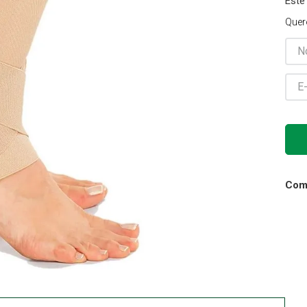
Este
Gaze
Quer
10
º
Comp