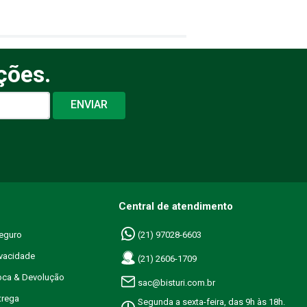
ções.
ENVIAR
Central de atendimento
eguro
(21) 97028-6603
ivacidade
(21) 2606-1709
roca & Devolução
sac@bisturi.com.br
trega
Segunda a sexta-feira, das 9h às 18h.