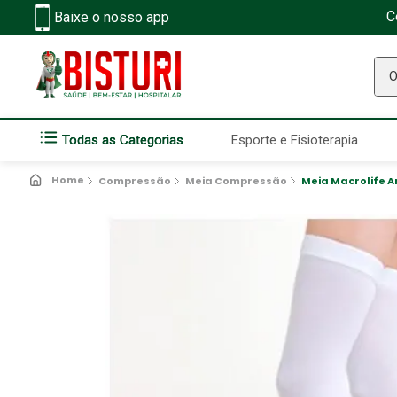
C
Baixe o nosso app
O q
Todas as Categorias
Esporte e Fisioterapia
Compressão
Meia Compressão
Meia Macrolife A