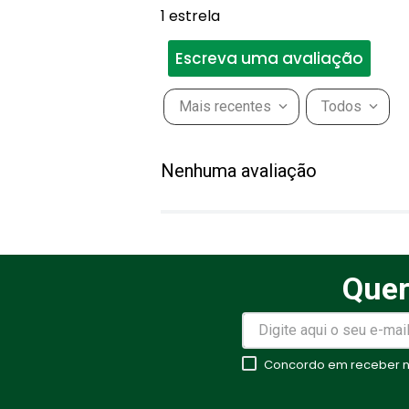
1 estrela
Escreva uma avaliação
Mais recentes
Todos
Adicionar avaliação
Nenhuma avaliação
Título
Avalie o produto de 1 a 5 estr
Quer
★
★
★
★
★
Seu nome
Concordo em receber no