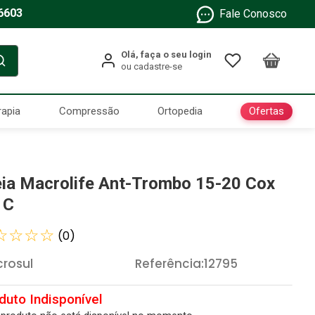
6603
Fale Conosco
Ofertas
rapia
Compressão
Ortopedia
ia Macrolife Ant-Trombo 15-20 Cox
 C
☆
☆
☆
☆
(
0
)
rosul
Referência
:
12795