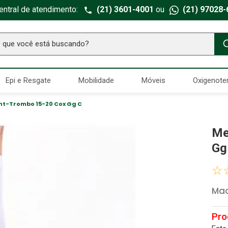
entral de atendimento:
(21) 3601-4001
ou
(21) 97028-
ue você está buscando?
TERMOS MAIS BUSCADOS
Epi e Resgate
Mobilidade
Móveis
Oxigenote
Seringa Insulina
1
º
Fralda Geriatrica
2
º
nt-Trombo 15-20 Cox Gg C
Luva Latex
3
º
Me
Estetoscopio Littmann
4
º
Gg
Aparelho Pressão
5
º
☆
Littmann
6
º
Mac
Absorvente Geriatrico
7
º
Gaze Esteril
8
º
Cadeira Banho
9
º