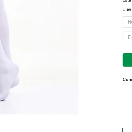
Este
Gaze
Quer
10
º
Comp