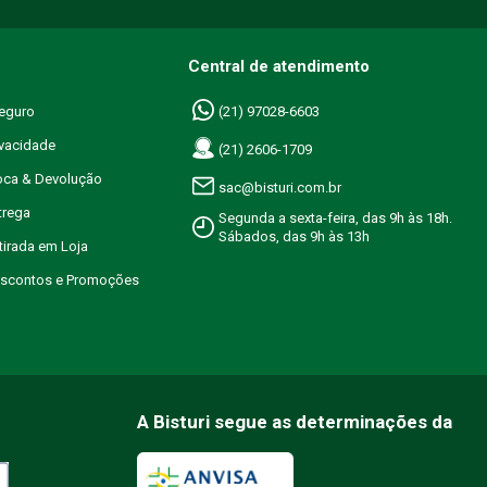
Central de atendimento
eguro
(21) 97028-6603
ivacidade
(21) 2606-1709
roca & Devolução
sac@bisturi.com.br
trega
Segunda a sexta-feira, das 9h às 18h.
Sábados, das 9h às 13h
etirada em Loja
Descontos e Promoções
A Bisturi segue as determinações da