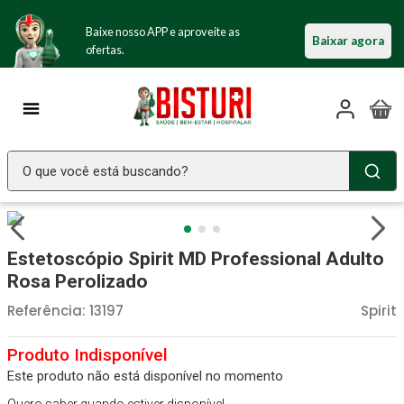
Baixe nosso APP e aproveite as
Baixar agora
ofertas.
O que você está buscando?
TERMOS MAIS BUSCADOS
Seringa Insulina
1
º
Estetoscópio Spirit MD Professional Adulto
Fralda Geriatrica
2
º
Rosa Perolizado
Luva Latex
3
º
Referência
:
13197
Spirit
Littmann
4
º
Estetoscopio Littmann
5
º
Este produto não está disponível no momento
Aparelho Pressão
6
º