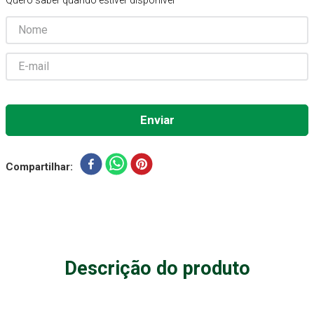
Quero saber quando estiver disponível
Absorvente Geriatrico
7
º
Gaze Esteril
8
º
Gaze
9
º
Cadeira Banho
10
º
Compartilhar
Descrição do produto