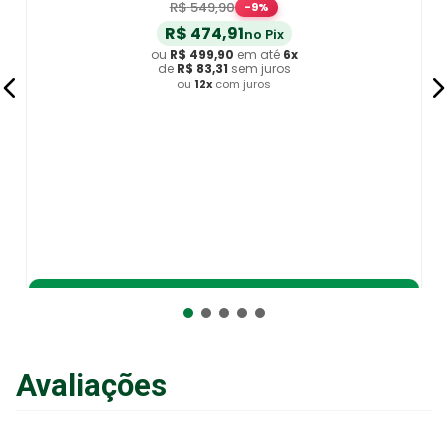
R$
549
,
90
-
9
%
R$
474
,
91
no Pix
ou
R$
499
,
90
em até
6
x
de
R$
83
,
31
sem juros
ou
12
x
com juros
Adicionar ao Carrinho
Avaliações