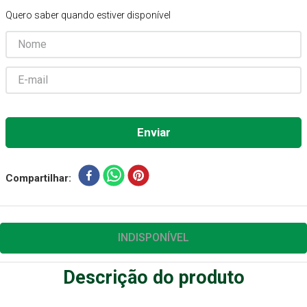
Quero saber quando estiver disponível
Absorvente Geriatrico
7
º
Gaze Esteril
8
º
Cadeira Banho
9
º
Gaze
10
º
Compartilhar
INDISPONÍVEL
Descrição do produto