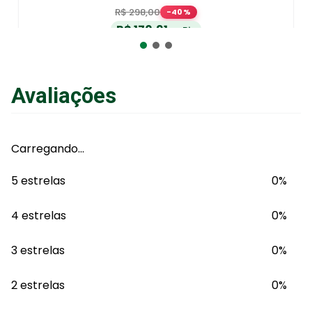
R$
298
,
00
-
40
%
R$
170
,
91
no Pix
ou
R$
179
,
90
em até
6
x
de
R$
29
,
98
sem juros
ou
12
x
com juros
Avaliações
Adicionar ao Carrinho
Carregando…
5 estrelas
0%
4 estrelas
0%
3 estrelas
0%
2 estrelas
0%