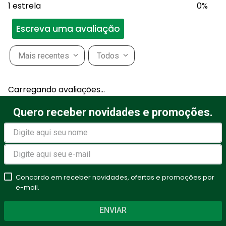
1 estrela
0%
Escreva uma avaliação
Mais recentes
Todos
Adicionar avaliação
Carregando avaliações…
Título
Quero receber novidades e promoções.
Avalie o produto de 1 a 5
estrelas
Concordo em receber novidades, ofertas e promoções por
★
★
★
★
★
e-mail.
Seu nome
ENVIAR