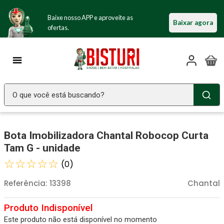
Baixe nosso APP e aproveite as
Baixar agora
ofertas.
O que você está buscando?
TERMOS MAIS BUSCADOS
Bota Imobilizadora Chantal Robocop Curta
Seringa Insulina
1
º
Tam G - unidade
Fralda Geriatrica
2
º
☆
☆
☆
☆
☆
(
0
)
Luva Latex
3
º
Referência
:
13398
Chantal
Estetoscopio Littmann
4
º
Aparelho Pressão
5
º
Este produto não está disponível no momento
Littmann
6
º