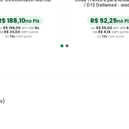
/ D15 Dellamed - uni
R$
188
,
10
R$
52
,
25
no Pix
no Pi
u
R$
198
,
00
em até
6
x
ou
R$
55
,
00
em até
6
de
R$
33
,
00
sem juros
de
R$
9
,
16
sem juros
ou
12
x
com juros
ou
12
x
com juros
dicionar ao Carrinho
Adicionar ao Carrin
es)