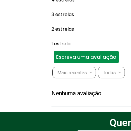
3 estrelas
2 estrelas
1 estrela
Escreva uma avaliação
Mais recentes
Todos
Adicionar avaliação
Nenhuma avaliação
Título
Quer
Avalie o produto de 1 a 5 estr