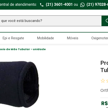
entral de atendimento:
(21) 3601-4001
ou
(21) 97028-
ue você está buscando?
TERMOS MAIS BUSCADOS
Epi e Resgate
Mobilidade
Móveis
Oxigenote
Seringa Insulina
1
º
Fralda Geriatrica
2
º
poio de Mão Tubular - unidade
Luva Latex
3
º
Pr
Estetoscopio Littmann
4
º
Tu
Aparelho Pressão
5
º
☆
Littmann
6
º
Ort
Absorvente Geriatrico
7
º
Gaze Esteril
8
º
R$
Cadeira Banho
9
º