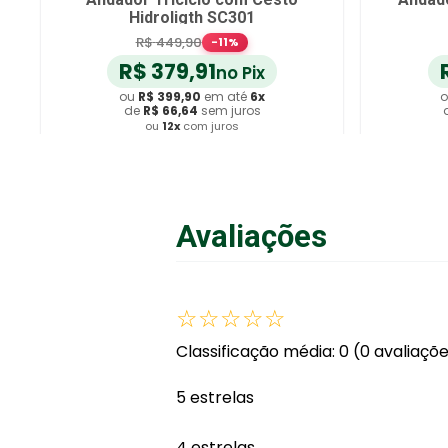
Hidroligth SC301
R$
449
,
90
-
11
%
R$
379
,
91
no Pix
ou
R$
399
,
90
em até
6
x
o
de
R$
66
,
64
sem juros
ou
12
x
com juros
Adicionar ao Carrinho
A
Avaliações
☆
☆
☆
☆
☆
Classificação média: 0
(0 avaliaçõ
5 estrelas
4 estrelas