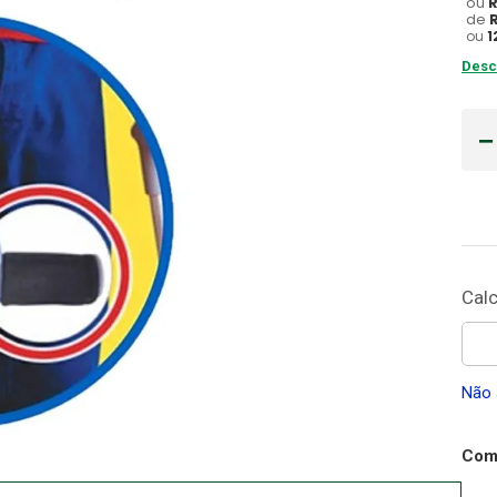
ou
de
Gaze
ou
1
10
º
Desc
Não 
Comp