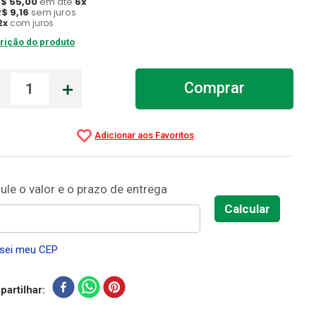
R$
55
,
00
em até
6
x
R$
9
,
16
sem juros
2
x
com juros
rição do produto
－
＋
Comprar
sei meu CEP
artilhar