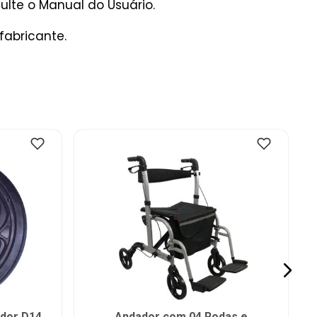
lte o Manual do Usuário.
fabricante.
ador D14
Andador com 04 Rodas e