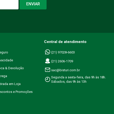
ENVIAR
Central de atendimento
eguro
(21) 97028-6603
ivacidade
(21) 2606-1709
roca & Devolução
sac@bisturi.com.br
trega
Segunda a sexta-feira, das 9h às 18h.
Sábados, das 9h às 13h
etirada em Loja
Descontos e Promoções