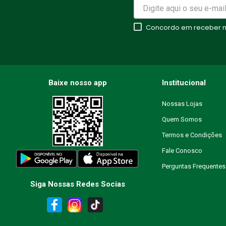
★
★
★
★
★
Concordo em receber no
Seu nome
Endereço de email
Baixe nosso app
Institucional
Nossas Lojas
Quem Somos
Escreva uma avaliação
Termos e Condições
Fale Conosco
Perguntas Frequentes
Siga Nossas Redes Socias
ENVIAR AVALIAÇÃO