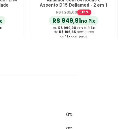
dade
Assento D15 Dellamed - 2 em 1
R$
1
.
235
,
00
-
19
%
R$
949
,
91
x
no Pix
x
ou
R$
999
,
90
em até
6
x
de
R$
166
,
65
sem juros
ou
12
x
com juros
ho
Adicionar ao Carrinho
0%
0%