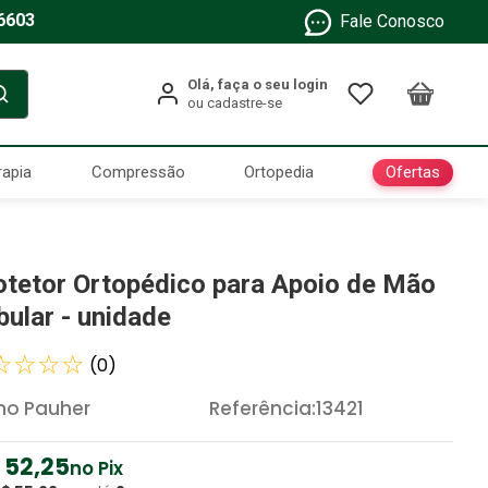
6603
Fale Conosco
Ofertas
rapia
Compressão
Ortopedia
otetor Ortopédico para Apoio de Mão
bular - unidade
☆
☆
☆
☆
(
0
)
ho Pauher
Referência
:
13421
52
,
25
no Pix