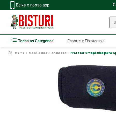
C
Baixe o nosso app
O q
Todas as Categorias
Esporte e Fisioterapia
Mobilidade
Andador
Protetor Ortopédico para A