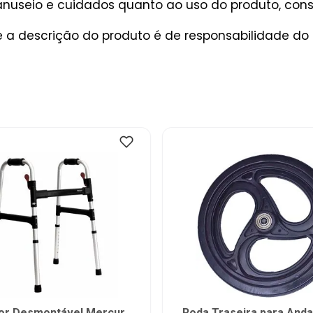
useio e cuidados quanto ao uso do produto, consu
a descrição do produto é de responsabilidade do 
or Desmontável Mercur
Roda Traseira para And