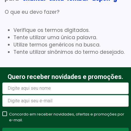
Gaze Esteril
7
º
O que eu devo fazer?
Littmann
8
º
Verifique os termos digitados.
Cadeira Banho
9
º
Tente utilizar uma única palavra.
Gaze
10
º
Utilize termos genéricos na busca.
Tente utilizar sinônimos do termo desejado.
Quero receber novidades e promoções.
Concordo em receber novidades, ofertas e promoções por
e-mail.