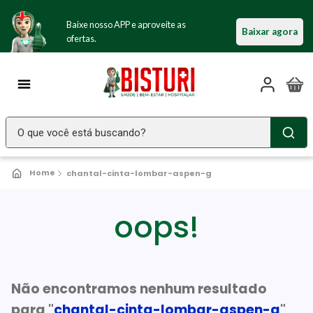
Baixe nosso APP e aproveite as
Baixar agora
ofertas.
O que você está buscando?
TERMOS MAIS BUSCADOS
chantal-cinta-lombar-aspen-g
Seringa Insulina
1
º
Fralda Geriatrica
oops!
2
º
Luva Latex
3
º
Estetoscopio Littmann
4
º
Absorvente Geriatrico
Não encontramos nenhum resultado
5
º
para "
chantal-cinta-lombar-aspen-g
"
Aparelho Pressão
6
º