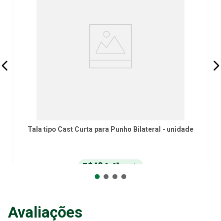
Tala tipo Cast Curta para Punho Bilateral - unidade
R$
104
,
41
no Pix
ou
R$
109
,
90
em até
6
x
de
R$
18
,
31
sem juros
ou
12
x
com juros
Avaliações
Adicionar ao Carrinho