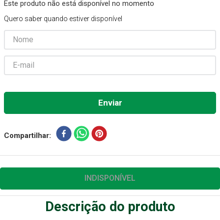
Este produto não está disponível no momento
Absorvente Geriatrico
7
º
Quero saber quando estiver disponível
Gaze Esteril
8
º
Gaze
9
º
Cadeira Banho
10
º
Compartilhar
INDISPONÍVEL
Descrição do produto