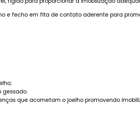
vel, rígido para proporcionar a imobilização adequ
oelho e fecho em fita de contato aderente para pro
elho;
o gessado.
doenças que acometam o joelho promovendo imobil