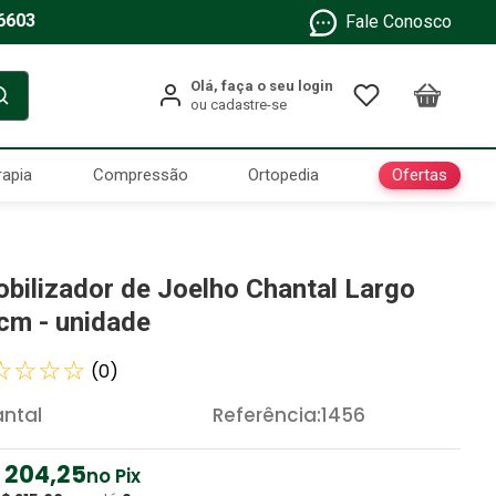
6603
Fale Conosco
Ofertas
rapia
Compressão
Ortopedia
obilizador de Joelho Chantal Largo
cm - unidade
☆
☆
☆
☆
(
0
)
ntal
Referência
:
1456
204
,
25
no Pix