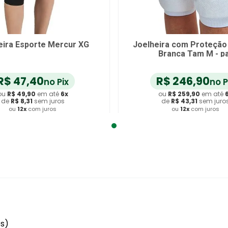
eira Esporte Mercur XG
Joelheira com Proteção
Branca Tam M - p
R$
47
,
40
R$
246
,
90
no Pix
no P
ou
R$
49
,
90
em até
6
x
ou
R$
259
,
90
em até
de
R$
8
,
31
sem juros
de
R$
43
,
31
sem juro
ou
12
x
com juros
ou
12
x
com juros
dicionar ao Carrinho
Adicionar ao Carrin
es)