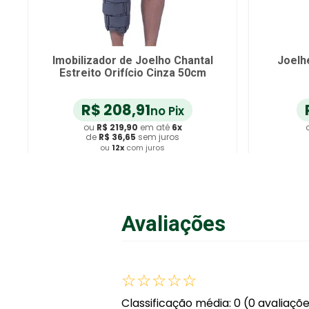
Imobilizador de Joelho Chantal
Joelh
Estreito Orifício Cinza 50cm
R$
208
,
91
no Pix
ou
R$
219
,
90
em até
6
x
de
R$
36
,
65
sem juros
ou
12
x
com juros
Adicionar ao Carrinho
A
Avaliações
☆
☆
☆
☆
☆
Classificação média: 0
(0 avaliaçõ