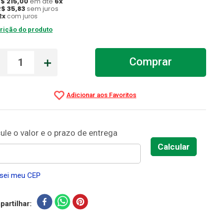
R$
215
,
00
em até
6
x
R$
35
,
83
sem juros
2
x
com juros
rição do produto
－
＋
Comprar
sei meu CEP
artilhar