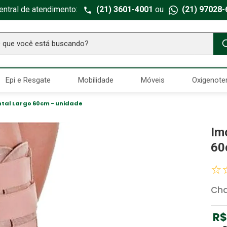
entral de atendimento:
(21) 3601-4001
ou
(21) 97028-
ue você está buscando?
TERMOS MAIS BUSCADOS
Epi e Resgate
Mobilidade
Móveis
Oxigenote
Seringa Insulina
1
º
Fralda Geriatrica
2
º
ntal Largo 60cm - unidade
Luva Latex
3
º
Im
Estetoscopio Littmann
4
º
60
Littmann
5
º
☆
Absorvente Geriatrico
6
º
Cha
Gaze Esteril
7
º
Aparelho Pressão
8
º
R$
Cadeira Banho
9
º