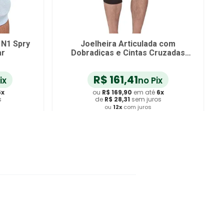
 N1 Spry
Joelheira Articulada com
ar
Dobradiças e Cintas Cruzadas
Mercur - Tamanho XG
R$
161
,
41
ix
no Pix
6
x
ou
R$
169
,
90
em até
6
x
s
de
R$
28
,
31
sem juros
ou
12
x
com juros
ho
Adicionar ao Carrinho