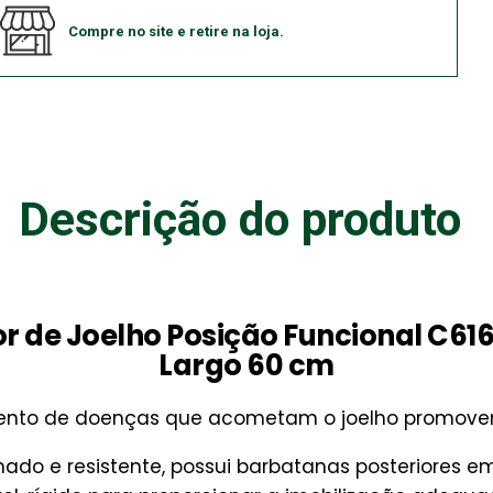
Compre no site e retire na loja.
Descrição do produto
or de Joelho Posição Funcional C61
Largo 60 cm
amento de doenças que acometam o joelho promov
do e resistente, possui barbatanas posteriores e