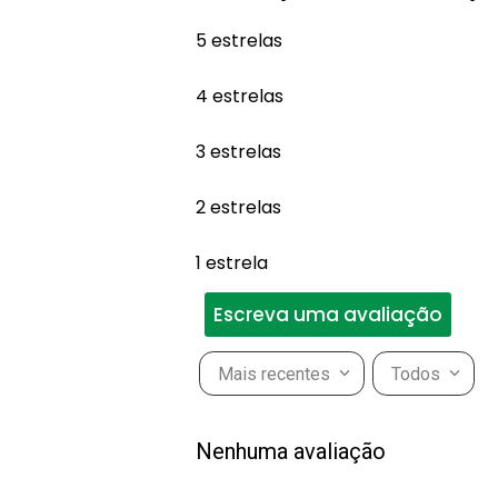
5 estrelas
4 estrelas
3 estrelas
2 estrelas
1 estrela
Escreva uma avaliação
Mais recentes
Todos
Adicionar avaliação
Nenhuma avaliação
Título