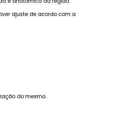
ada e anatômica da região.
mover ajuste de acordo com a
ização do mesmo.