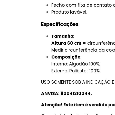
Fecho com fita de contato 
Produto lavável.
Especificações
Tamanho
:
Altura 60 cm
= circunferên
Medir circunferência da co
Composição
:
Interno: Algodão 10
0%;
Externo: Poliéster 10
0%.
USO SOMENTE SOB A INDICAÇÃO E 
ANVISA: 80041210044.
Atenção! Este item é vendido po