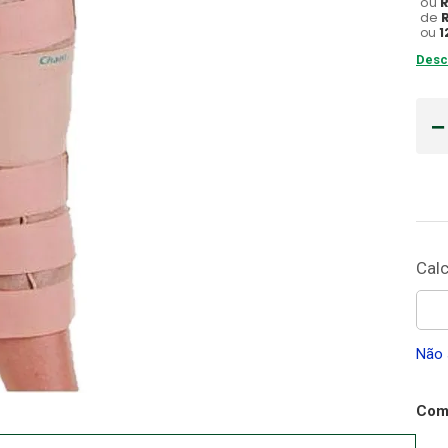
ou
de
Gaze
ou
1
10
º
Desc
Não 
Comp