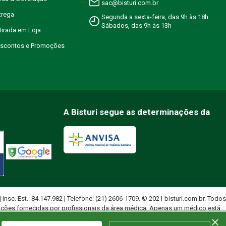
sac@bisturi.com.br
trega
Segunda a sexta-feira, das 9h às 18h.
Sábados, das 9h às 13h
etirada em Loja
Descontos e Promoções
A Bisturi segue as determinações da
 | Insc. Est.: 84.147.982 | Telefone: (21) 2606-1709. © 2021 bisturi.com.br. Todos
ações fornecidas por profissionais da área médica. Apenas um médico está
×
uados.