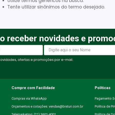
Utilize termos genéricos na busca.
Tente utilizar sinônimos do termo desejado.
Gaze
10
º
o receber novidades e promo
vidades, ofertas e promoções por e-mail.
Compre com Facilidade
Políticas
Compras via WhatsApp
Pagamento S
Orçamentos e cotações: vendas@bisturi.com.br
Política de Pr
Telemarketing: (21) 3601-4001
Política de T