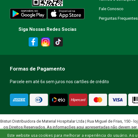
Fale Conosco
Perguntas Frequentes
Siga Nossas Redes Socias
Formas de Pagamento
Parcele em até 6x sem juros nos cartões de crédito
Bisturi Distribuidora de Material Hospitalar Ltda | Rua Miguel de Frias, 150 - lo
os Direitos Reservados. As informações aqui apresentadas não devem ser 
quali
Este website usa cookies para melhorar a experiência do usuário. Ao u