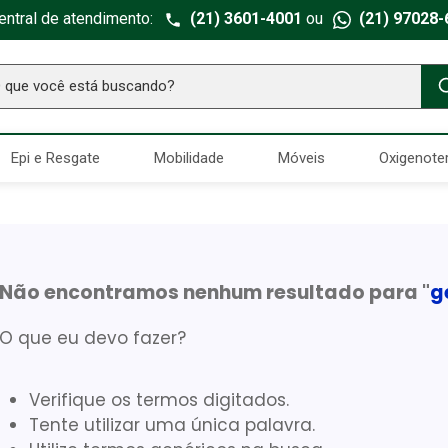
entral de atendimento:
(21) 3601-4001
ou
(21) 97028-
ue você está buscando?
TERMOS MAIS BUSCADOS
Epi e Resgate
Mobilidade
Móveis
Oxigenote
Seringa Insulina
1
º
Fralda Geriatrica
2
º
Luva Latex
3
º
Estetoscopio Littmann
4
º
Não encontramos nenhum resultado para "
g
Aparelho Pressão
5
º
O que eu devo fazer?
Littmann
6
º
Absorvente Geriatrico
7
º
Verifique os termos digitados.
Gaze Esteril
8
º
Tente utilizar uma única palavra.
Cadeira Banho
9
º