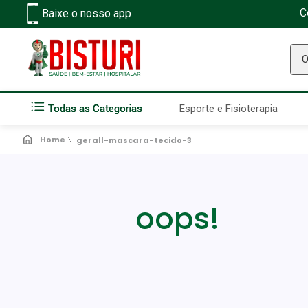
C
Baixe o nosso app
O q
Todas as Categorias
Esporte e Fisioterapia
gerall-mascara-tecido-3
oops!