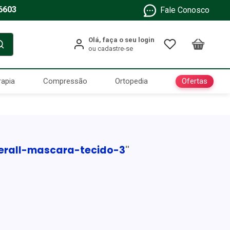
6603
Fale Conosco
Ofertas
rapia
Compressão
Ortopedia
erall-mascara-tecido-3
"