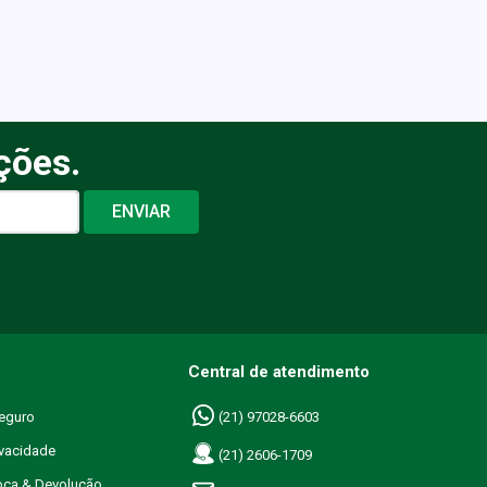
ções.
ENVIAR
Central de atendimento
eguro
(21) 97028-6603
ivacidade
(21) 2606-1709
roca & Devolução