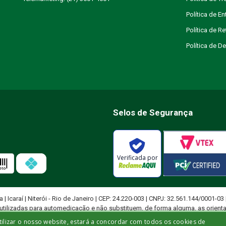
Política de En
Política de R
Política de 
Selos de Segurança
Verificada por
ja | Icaraí | Niterói - Rio de Janeiro | CEP: 24.220-003 | CNPJ: 32.561.144/0001-03
utilizadas para automedicação e não substituem, de forma alguma, as orient
ficado para diagnosticar problemas de saúde e prescrever tratamentos adeq
tilizar o nosso website, estará a concordar com todos os cookies de