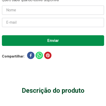
Quero saber quando estiver disponível
Aparelho Pressão
7
º
Gaze Esteril
8
º
Curativo
9
º
Cadeira Banho
10
º
Compartilhar
Descrição do produto