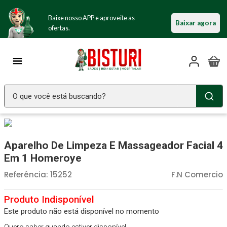
Baixe nosso APP e aproveite as
Baixar agora
ofertas.
O que você está buscando?
TERMOS MAIS BUSCADOS
Seringa Insulina
1
º
Aparelho De Limpeza E Massageador Facial 4
Fralda Geriatrica
2
º
Em 1 Homeroye
Littmann
3
º
Referência
:
15252
F.N Comercio
Luva Latex
4
º
Absorvente Geriatrico
5
º
Este produto não está disponível no momento
Estetoscopio Littmann
6
º