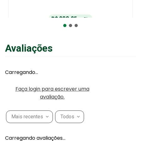
R$
299
,
25
no Pix
ou
R$
315
,
00
em até
6
x
de
R$
52
,
50
sem juros
ou
12
x
com juros
Avaliações
Adicionar ao Carrinho
Carregando…
Faça login para escrever uma
avaliação.
Mais recentes
Todos
Carregando avaliações…