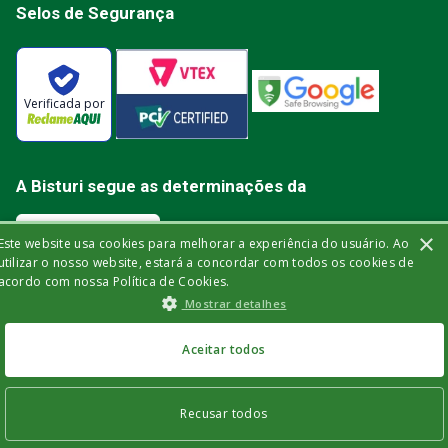
Selos de Segurança
Verificada por
A Bisturi segue as determinações da
×
Este website usa cookies para melhorar a experiência do usuário. Ao
utilizar o nosso website, estará a concordar com todos os cookies de
acordo com nossa Política de Cookies.
Bisturi Distribuidora de Material Hospitalar Ltda | Rua Miguel de Frias, 150 -
Mostrar detalhes
loja | Icaraí | Niterói - Rio de Janeiro | CEP: 24.220-003 | CNPJ: 32.561.144/0001-
03 | Insc. Est.: 84.147.982 | Telefone: (21) 2606-1709. © 2021 bisturi.com.br.
Todos os Direitos Reservados. As informações aqui apresentadas não
devem ser utilizadas para automedicação e não substituem, de forma
Aceitar todos
alguma, as orientações fornecidas por profissionais da área médica. Apenas
um médico está qualificado para diagnosticar problemas de saúde e
prescrever tratamentos adequados.
Recusar todos
INDISPONÍVEL