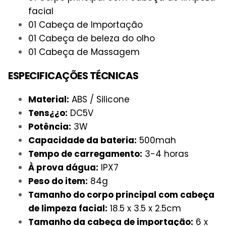
facial
01 Cabeça de Importação
01 Cabeça de beleza do olho
01 Cabeça de Massagem
ESPECIFICAÇÕES TÉCNICAS
Material:
ABS / Silicone
Tens¿¿o:
DC5V
Potência:
3W
Capacidade da bateria:
500mah
Tempo de carregamento:
3-4 horas
À prova dágua:
IPX7
Peso do item:
84g
Tamanho do corpo principal com cabeça
de limpeza facial:
18.5 x 3.5 x 2.5cm
Tamanho da cabeça de importação:
6 x