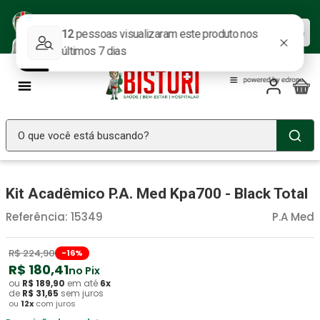
Baixe nosso APP e aproveite as
Baixar agora
ofertas.
O que você está buscando?
TERMOS MAIS BUSCADOS
Kit Acadêmico P.A. Med Kpa700 - Black Total
Seringa Insulina
1
º
Referência
:
15349
P.A Med
Fralda Geriatrica
2
º
Luva Latex
3
º
R$
224
,
90
-
16
%
Estetoscopio Littmann
R$
180
,
41
4
º
no Pix
ou
R$
189
,
90
em até
6
x
Aparelho Pressão
5
º
de
R$
31
,
65
sem juros
ou
12
x
com juros
Littmann
6
º