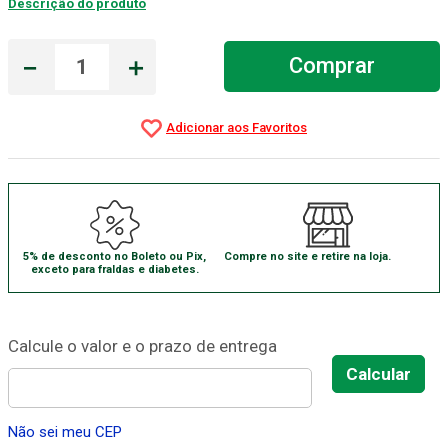
Descrição do produto
Absorvente Geriatrico
7
º
－
＋
Comprar
Gaze Esteril
8
º
Cadeira Banho
9
º
Gaze
10
º
5% de desconto no Boleto ou Pix,
Compre no site e retire na loja.
exceto para fraldas e diabetes.
Não sei meu CEP