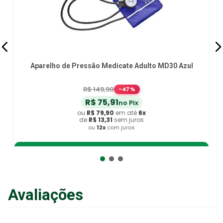
to MD30 Azul
Kit Acadêmico P.A. Med KPA701 - Vinho
R$
189
,
90
-
21
%
R$
142
,
41
no Pix
ou
R$
149
,
90
em até
6
x
de
R$
24
,
98
sem juros
ou
12
x
com juros
Avaliações
Adicionar ao Carrinho