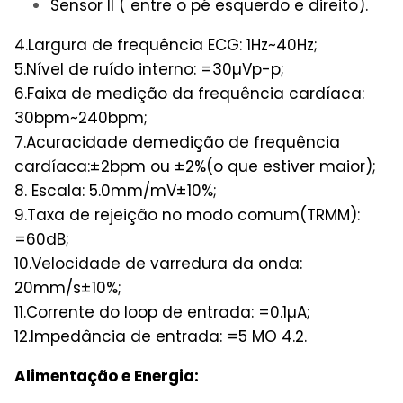
Sensor II ( entre o pé esquerdo e direito).
4.Largura de frequência ECG: 1Hz~40Hz;
5.Nível de ruído interno: =30µVp-p;
6.Faixa de medição da frequência cardíaca:
30bpm~240bpm;
7.Acuracidade demedição de frequência
cardíaca:±2bpm ou ±2%(o que estiver maior);
8. Escala: 5.0mm/mV±10%;
9.Taxa de rejeição no modo comum(TRMM):
=60dB;
10.Velocidade de varredura da onda:
20mm/s±10%;
11.Corrente do loop de entrada: =0.1µA;
12.Impedância de entrada: =5 MO 4.2.
Alimentação e Energia: