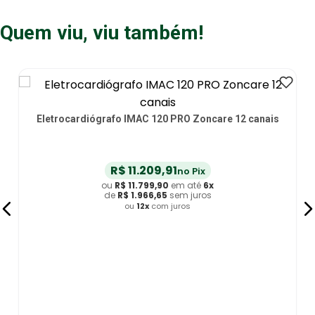
Quem viu, viu também!
is
Eletrocardiograma ECG Portátil Omron KardiaMobile 6L