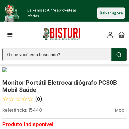
Baixe nosso APP e aproveite as
Baixar agora
ofertas.
O que você está buscando?
TERMOS MAIS BUSCADOS
Seringa Insulina
1
º
Monitor Portátil Eletrocardiógrafo PC80B
Fralda Geriatrica
2
º
Mobil Saúde
Littmann
☆
☆
☆
☆
☆
3
º
(
0
)
Luva Latex
4
º
Referência
:
15440
Mobil
Absorvente Geriatrico
5
º
Estetoscopio Littmann
6
º