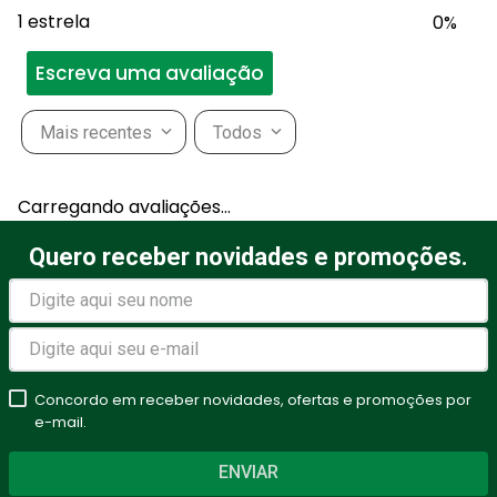
1 estrela
0%
Escreva uma avaliação
Mais recentes
Todos
Adicionar avaliação
Carregando avaliações…
Título
Quero receber novidades e promoções.
Avalie o produto de 1 a 5
estrelas
Concordo em receber novidades, ofertas e promoções por
★
★
★
★
★
e-mail.
Seu nome
ENVIAR