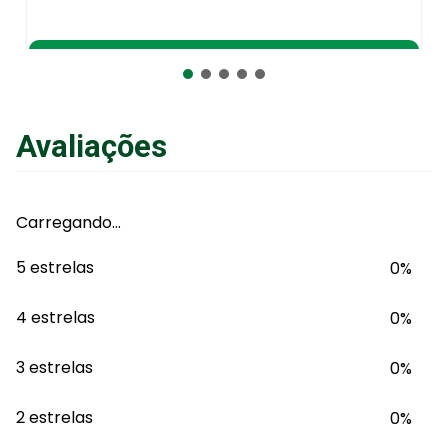
R$
1
.
329
,
91
no Pix
ou
R$
1
.
399
,
90
em até
6
x
de
R$
233
,
31
sem juros
ou
12
x
com juros
Avaliações
Adicionar ao Carrinho
Carregando…
5 estrelas
0%
4 estrelas
0%
3 estrelas
0%
2 estrelas
0%