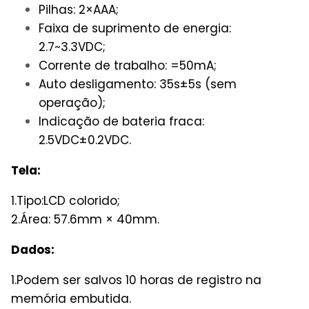
Pilhas: 2×AAA;
Faixa de suprimento de energia:
2.7~3.3VDC;
Corrente de trabalho: =50mA;
Auto desligamento: 35s±5s (sem
operação);
Indicação de bateria fraca:
2.5VDC±0.2VDC.
Tela:
1.Tipo:LCD colorido;
2.Área: 57.6mm × 40mm.
Dados:
1.Podem ser salvos 10 horas de registro na
memória embutida.