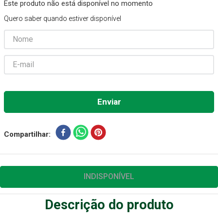
Este produto não está disponível no momento
Aparelho Pressão
7
º
Quero saber quando estiver disponível
Gaze Esteril
8
º
Curativo
9
º
Cadeira Banho
10
º
Compartilhar
INDISPONÍVEL
Descrição do produto