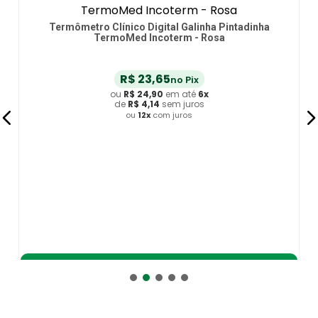
Termômetro Clínico Digital Galinha Pintadinha
TermoMed Incoterm - Rosa
R$
23
,
65
no Pix
ou
R$
24
,
90
em até
6
x
de
R$
4
,
14
sem juros
ou
12
x
com juros
Adicionar ao Carrinho