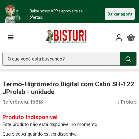
Baixe nosso APP e aproveite as
Baixar agora
ofertas.
O que você está buscando?
TERMOS MAIS BUSCADOS
Termo-Higrômetro Digital com Cabo SH-122
Seringa Insulina
1
º
JProlab - unidade
Fralda Geriatrica
2
º
Referência
:
15618
J Prolab
Littmann
3
º
Luva Latex
4
º
Este produto não está disponível no momento
Absorvente Geriatrico
5
º
Quero saber quando estiver disponível
Estetoscopio Littmann
6
º