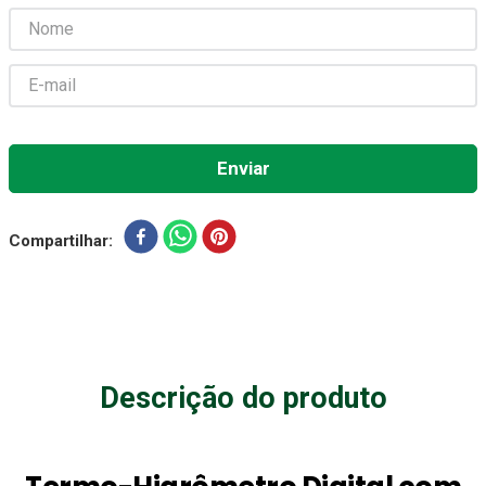
Aparelho Pressão
7
º
Gaze Esteril
8
º
Curativo
9
º
Cadeira Banho
10
º
Compartilhar
Descrição do produto