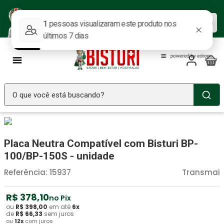
Baixe nosso APP e aproveite as
Baixar agora
ofertas.
O que você está buscando?
TERMOS MAIS BUSCADOS
Seringa Insulina
1
º
Placa Neutra Compatível com Bisturi BP-
Fralda Geriatrica
2
º
100/BP-150S - unidade
Luva Latex
3
º
Referência
:
15937
Transmai
Estetoscopio Littmann
4
º
R$
378
,
10
no Pix
Absorvente Geriatrico
5
º
ou
R$
398
,
00
em até
6
x
de
R$
66
,
33
sem juros
ou
12
x
com juros
Aparelho Pressão
6
º