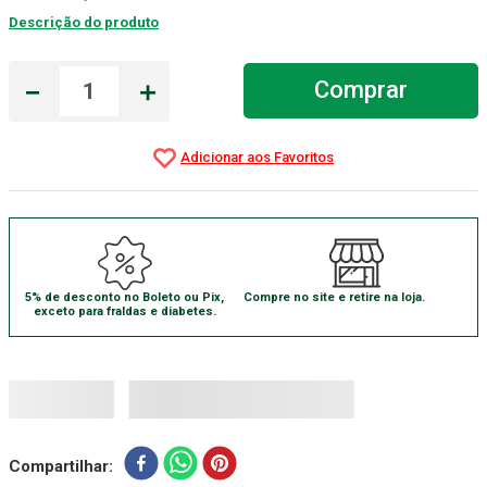
Descrição do produto
Gaze Esteril
7
º
Littmann
8
º
－
＋
Comprar
Cadeira Banho
9
º
Gaze
10
º
5% de desconto no Boleto ou Pix,
Compre no site e retire na loja.
exceto para fraldas e diabetes.
Compartilhar