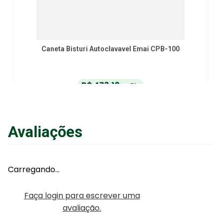
Caneta Bisturi Autoclavavel Emai CPB-100
R$
473
,
10
no Pix
ou
R$
498
,
00
em até
6
x
de
R$
83
,
00
sem juros
ou
12
x
com juros
Avaliações
Adicionar ao Carrinho
Carregando…
Faça login para escrever uma
avaliação.