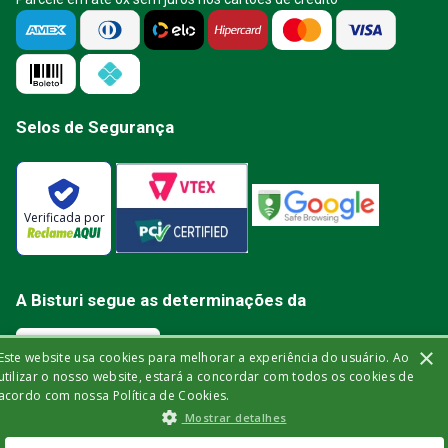
Selos de Segurança
Verificada por
A Bisturi segue as determinações da
×
Este website usa cookies para melhorar a experiência do usuário. Ao
utilizar o nosso website, estará a concordar com todos os cookies de
acordo com nossa Política de Cookies.
Bisturi Distribuidora de Material Hospitalar Ltda | Rua Miguel de Frias, 150 -
Mostrar detalhes
loja | Icaraí | Niterói - Rio de Janeiro | CEP: 24.220-003 | CNPJ: 32.561.144/0001-
03 | Insc. Est.: 84.147.982 | Telefone: (21) 2606-1709. © 2021 bisturi.com.br.
Todos os Direitos Reservados. As informações aqui apresentadas não