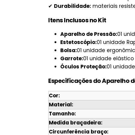
✔
Durabilidade:
materiais resist
Itens Inclusos no Kit
Aparelho de Pressão:
01 uni
Estetoscópio:
01 unidade Ra
Bolsa:
01 unidade ergonômic
Garrote:
01 unidade elástico
Óculos Proteção:
01 unidade
Especificações do Aparelho d
Cor:
Material:
Tamanho:
Medida braçadeira:
Circunferência braço: