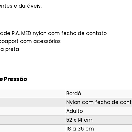
entes e duráveis.
dade P.A. MED nylon com fecho de contato
ppaport com acessórios
a preta
e Pressão
Bordô
Nylon com fecho de cont
Adulto
52 x 14 cm
18 a 36 cm