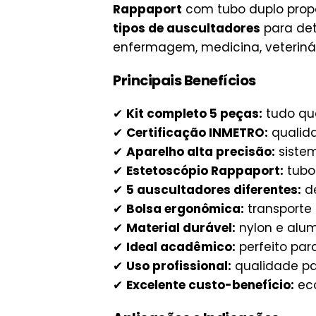
Rappaport
com tubo duplo propo
tipos de auscultadores
para det
enfermagem, medicina, veterinári
Principais Benefícios
✔
Kit completo 5 peças:
tudo qu
✔
Certificação INMETRO:
qualida
✔
Aparelho alta precisão:
sistem
✔
Estetoscópio Rappaport:
tubo 
✔
5 auscultadores diferentes:
de
✔
Bolsa ergonômica:
transporte 
✔
Material durável:
nylon e alum
✔
Ideal acadêmico:
perfeito par
✔
Uso profissional:
qualidade pa
✔
Excelente custo-benefício:
eco