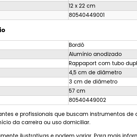
12 x 22 cm
80540449001
io
Bordô
Alumínio anodizado
Rappaport com tubo dup
4,5 cm de diâmetro
3 cm de diâmetro
57 cm
80540449002
dantes e profissionais que buscam instrumentos de
ício da carreira ou uso domiciliar.
mente ilustrativas e podem variar. Para mais inf