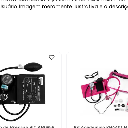
Usuário. Imagem meramente ilustrativa e a descri
o de Pressão BIC AP0858
Kit Acadêmico KPA401 P.