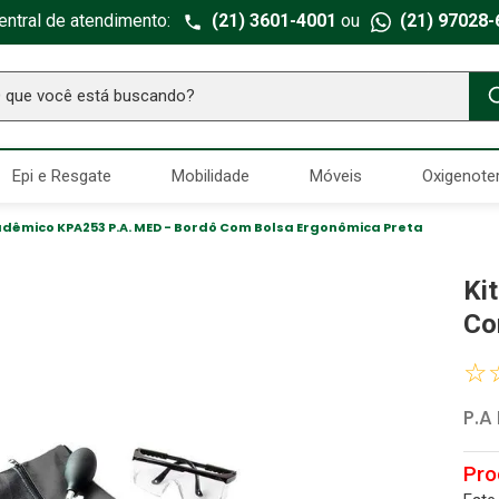
entral de atendimento:
(21) 3601-4001
ou
(21) 97028-
ue você está buscando?
TERMOS MAIS BUSCADOS
Epi e Resgate
Mobilidade
Móveis
Oxigenote
Seringa Insulina
1
º
Fralda Geriatrica
2
º
adêmico KPA253 P.A. MED - Bordô Com Bolsa Ergonômica Preta
Luva Latex
3
º
Ki
Littmann
4
º
Co
Estetoscopio Littmann
5
º
☆
Aparelho Pressão
6
º
P.A
Absorvente Geriatrico
7
º
Gaze Esteril
8
º
Gaze
9
º