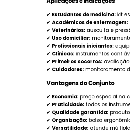
Aplicações e Indicações
✔
Estudantes de medicina:
kit e
✔
Acadêmicos de enfermagem:
✔
Veterinários:
ausculta e press
✔
Uso domiciliar:
monitoramento 
✔
Profissionais iniciantes:
equip
✔
Clínicas:
instrumentos confiáve
✔
Primeiros socorros:
avaliação d
✔
Cuidadores:
monitoramento de
Vantagens do Conjunto
✔
Economia:
preço especial na c
✔
Praticidade:
todos os instrum
✔
Qualidade garantida:
produtos
✔
Organização:
bolsa ergonômic
✔
Versatilidade:
atende múltipla