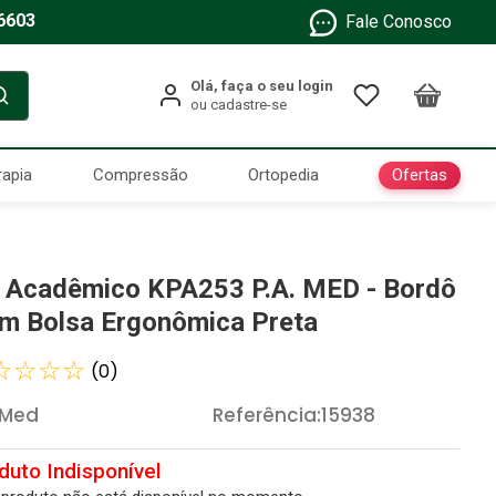
6603
Fale Conosco
Ofertas
rapia
Compressão
Ortopedia
t Acadêmico KPA253 P.A. MED - Bordô
m Bolsa Ergonômica Preta
☆
☆
☆
☆
(
0
)
 Med
Referência
:
15938