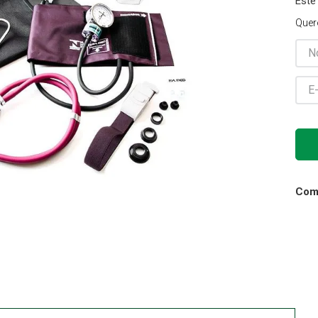
Este
Cadeira Banho
Quer
10
º
Comp