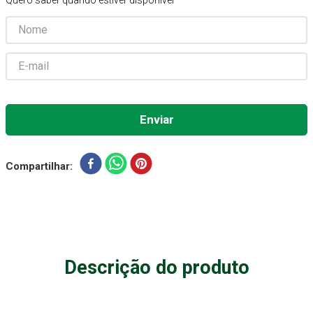
Quero saber quando estiver disponível
Gaze Esteril
7
º
Aparelho Pressão
8
º
Cadeira Banho
9
º
Gaze
10
º
Compartilhar
Descrição do produto