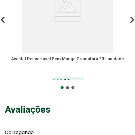
Avental Descartável Sem Manga Gramatura 20 - unidade
R$
1
,
90
no Pix
ou
R$
2
,
00
em até
6
x
de
R$
0
,
33
sem juros
ou
12
x
com juros
Avaliações
Adicionar ao Carrinho
Carregando…