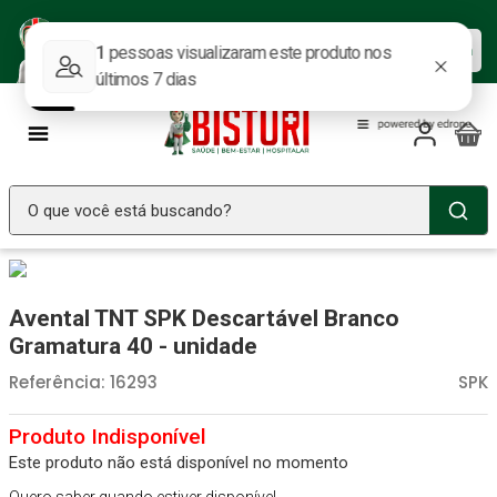
Baixe nosso APP e aproveite as
Baixar agora
ofertas.
O que você está buscando?
TERMOS MAIS BUSCADOS
Seringa Insulina
1
º
Avental TNT SPK Descartável Branco
Fralda Geriatrica
2
º
Gramatura 40 - unidade
Luva Latex
3
º
Referência
:
16293
SPK
Estetoscopio Littmann
4
º
Littmann
5
º
Este produto não está disponível no momento
Absorvente Geriatrico
6
º