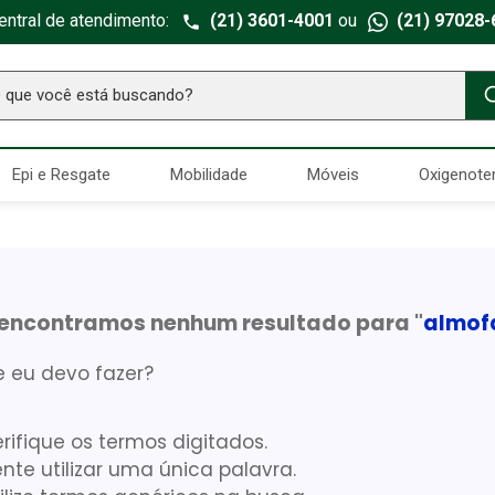
entral de atendimento:
(21) 3601-4001
ou
(21) 97028-
ue você está buscando?
TERMOS MAIS BUSCADOS
Epi e Resgate
Mobilidade
Móveis
Oxigenote
Seringa Insulina
1
º
Fralda Geriatrica
2
º
Luva Latex
3
º
Littmann
4
º
encontramos nenhum resultado para "
almof
Estetoscopio Littmann
5
º
 eu devo fazer?
Aparelho Pressão
6
º
Absorvente Geriatrico
7
º
rifique os termos digitados.
Gaze Esteril
8
º
nte utilizar uma única palavra.
Gaze
9
º