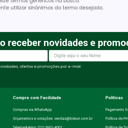
ilize termos genéricos na busca.
nte utilizar sinônimos do termo desejado.
Cadeira Banho
10
º
o receber novidades e promo
vidades, ofertas e promoções por e-mail.
Compre com Facilidade
Políticas
Compras via WhatsApp
Pagamento S
Orçamentos e cotações: vendas@bisturi.com.br
Política de Pr
Telemarketing: (21) 3601-4001
Política de T