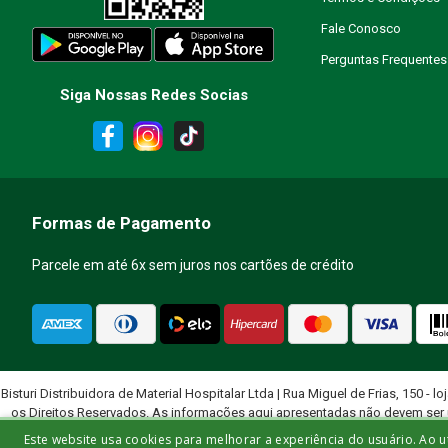
Fale Conosco
Perguntas Frequentes
Siga Nossas Redes Socias
Formas de Pagamento
Parcele em até 6x sem juros nos cartões de crédito
Bisturi Distribuidora de Material Hospitalar Ltda | Rua Miguel de Frias, 150 - lo
os Direitos Reservados. As informações aqui apresentadas não devem ser 
quali
Este website usa cookies para melhorar a experiência do usuário. Ao u