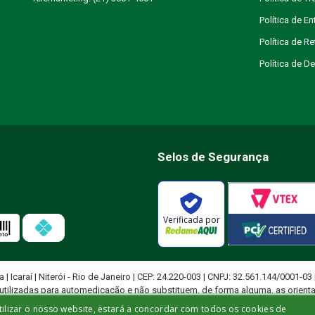
Política de En
Política de R
Política de 
Selos de Segurança
Verificada por
ja | Icaraí | Niterói - Rio de Janeiro | CEP: 24.220-003 | CNPJ: 32.561.144/0001-03
utilizadas para automedicação e não substituem, de forma alguma, as orient
ficado para diagnosticar problemas de saúde e prescrever tratamentos adeq
tilizar o nosso website, estará a concordar com todos os cookies de