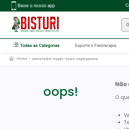
C
Baixe o nosso app
O q
Todas as Categorias
Esporte e Fisioterapia
almofada-super-seat-copespuma
Não 
oops!
O que
Ve
Te