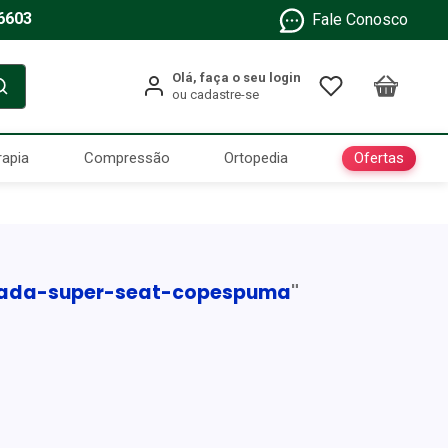
6603
Fale Conosco
Ofertas
rapia
Compressão
Ortopedia
ada-super-seat-copespuma
"