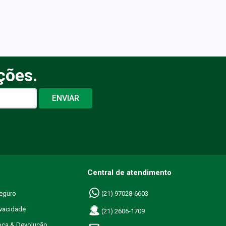
ções.
ENVIAR
Central de atendimento
eguro
(21) 97028-6603
ivacidade
(21) 2606-1709
roca & Devolução