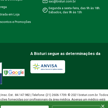
sac@bisturi.com.br
trega
Segunda a sexta-feira, das 9h às 18h.
Sábados, das 9h às 13h
etirada em Loja
Descontos e Promoções
A Bisturi segue as determinações da
 | Insc. Est.: 84.147.982 | Telefone: (21) 2606-1709. © 2021 bisturi.com.br. Todos
ações fornecidas por profissionais da área médica. Apenas um médico está
×
uados.