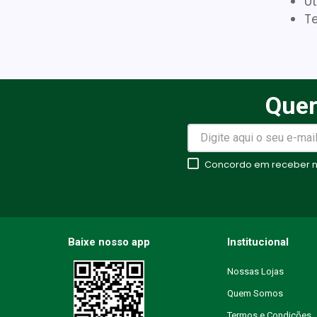
Ut
Te
Quer
Concordo em receber no
Baixe nosso app
Institucional
Nossas Lojas
Quem Somos
Termos e Condições