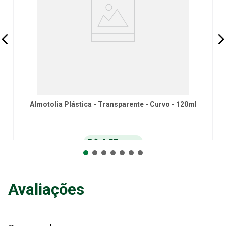
Almotolia Plástica - Transparente - Curvo - 120ml
R$
4
,
27
no Pix
ou
R$
4
,
50
em até
6
x
de
R$
0
,
75
sem juros
ou
12
x
com juros
Avaliações
Adicionar ao Carrinho