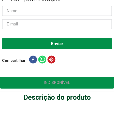
Quero saber quando estiver disponível
Aparelho Pressão
7
º
Gaze Esteril
8
º
Curativo
9
º
Cadeira Banho
10
º
Compartilhar
INDISPONÍVEL
Descrição do produto