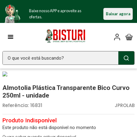
Baixe nosso APP e aproveite as
Baixar agora
ofertas.
O que você está buscando?
TERMOS MAIS BUSCADOS
Seringa Insulina
1
º
Almotolia Plástica Transparente Bico Curvo
Fralda Geriatrica
2
º
250ml - unidade
Littmann
3
º
Referência
:
16831
JPROLAB
Luva Latex
4
º
Absorvente Geriatrico
5
º
Este produto não está disponível no momento
Estetoscopio Littmann
6
º