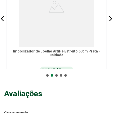
Imobilizador de Joelho ArtiPé Estreito 60cm Preta -
unidade
R$
147
,
25
no Pix
ou
R$
155
,
00
em até
6
x
de
R$
25
,
83
sem juros
ou
12
x
com juros
Avaliações
Adicionar ao Carrinho
Carregando…