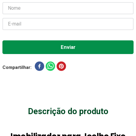
Gaze Esteril
7
º
Aparelho Pressão
8
º
Cadeira Banho
9
º
Gaze
10
º
Compartilhar
Descrição do produto