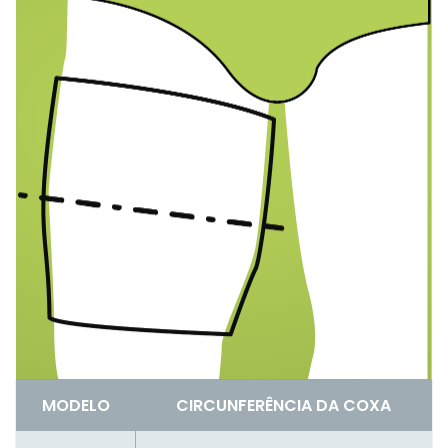
MODELO
CIRCUNFERÊNCIA DA COXA