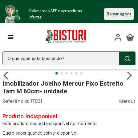
Baixe nosso APP e aproveite as
Baixar agora
ofertas.
O que você está buscando?
TERMOS MAIS BUSCADOS
Imobilizador Joelho Mercur Fixo Estreito
Seringa Insulina
1
º
Tam M 60cm- unidade
Fralda Geriatrica
2
º
Referência
:
17031
Mercur
Luva Latex
3
º
Estetoscopio Littmann
4
º
Este produto não está disponível no momento
Littmann
5
º
Quero saber quando estiver disponível
Absorvente Geriatrico
6
º