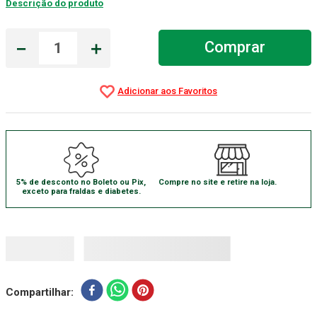
Descrição do produto
Gaze Esteril
7
º
－
＋
Comprar
Aparelho Pressão
8
º
Cadeira Banho
9
º
Gaze
10
º
5% de desconto no Boleto ou Pix,
Compre no site e retire na loja.
exceto para fraldas e diabetes.
Compartilhar