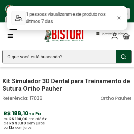
Baixe nosso APP e aproveite as
Baixar agora
ofertas.
O que você está buscando?
TERMOS MAIS BUSCADOS
Kit Simulador 3D Dental para Treinamento de
Seringa Insulina
1
º
Sutura Ortho Pauher
Fralda Geriatrica
2
º
Referência
:
17036
Ortho Pauher
Luva Latex
3
º
Estetoscopio Littmann
R$
188
4
º
,
10
no Pix
ou
R$
198
,
00
em até
6
x
Littmann
5
º
de
R$
33
,
00
sem juros
ou
12
x
com juros
Absorvente Geriatrico
6
º