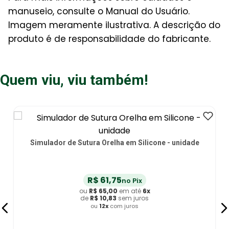
manuseio, consulte o Manual do Usuário.
Imagem meramente ilustrativa. A descrição do
produto é de responsabilidade do fabricante.
Quem viu, viu também!
Simulador de Sutura Orelha em Silicone - unidade
R$
61
,
75
no Pix
ou
R$
65
,
00
em até
6
x
de
R$
10
,
83
sem juros
ou
12
x
com juros