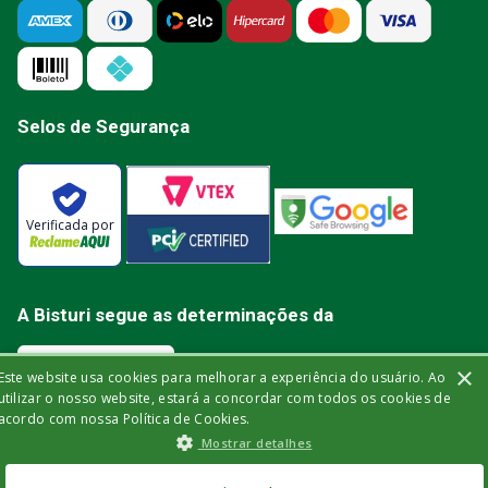
Selos de Segurança
Verificada por
A Bisturi segue as determinações da
×
Este website usa cookies para melhorar a experiência do usuário. Ao
utilizar o nosso website, estará a concordar com todos os cookies de
acordo com nossa Política de Cookies.
Bisturi Distribuidora de Material Hospitalar Ltda | Rua Miguel de Frias, 150 -
Mostrar detalhes
loja | Icaraí | Niterói - Rio de Janeiro | CEP: 24.220-003 | CNPJ: 32.561.144/0001-
03 | Insc. Est.: 84.147.982 | Telefone: (21) 2606-1709. © 2021 bisturi.com.br.
Todos os Direitos Reservados. As informações aqui apresentadas não
R$
188
,
10
no Pix