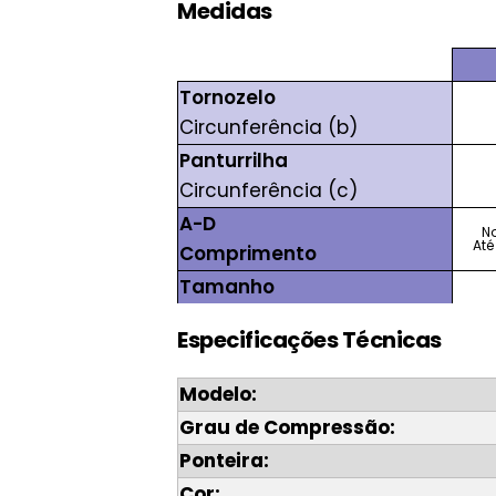
Medidas
Tornozelo
Circunferência (b)
Panturrilha
Circunferência (c)
A-D
N
Até
Comprimento
Tamanho
Especificações Técnicas
Modelo:
Grau de Compressão:
Ponteira:
Cor: