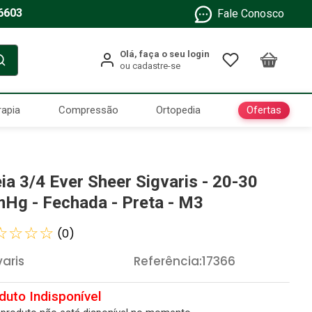
6603
Fale Conosco
Ofertas
rapia
Compressão
Ortopedia
ia 3/4 Ever Sheer Sigvaris - 20-30
Hg - Fechada - Preta - M3
☆
☆
☆
☆
(
0
)
varis
Referência
:
17366