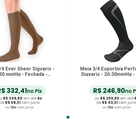
/4 Ever Sheer Sigvaris -
Meia 3/4 Esportiva Per
30 mmHg - Fechada -
Sigvaris - 20-30mmHg - Preta -
Capuccino - P2
Tamanho M3
R$
332
,
41
R$
246
,
90
no Pix
no P
u
R$
349
,
90
em até
6
x
ou
R$
259
,
90
em até
de
R$
58
,
31
sem juros
de
R$
43
,
31
sem juro
ou
12
x
com juros
ou
12
x
com juros
dicionar ao Carrinho
Adicionar ao Carrin