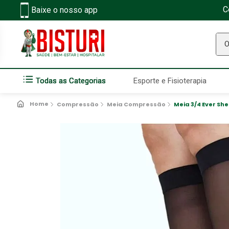
C
Baixe o nosso app
O q
Todas as Categorias
Esporte e Fisioterapia
Compressão
Meia Compressão
Meia 3/4 Ever Sh