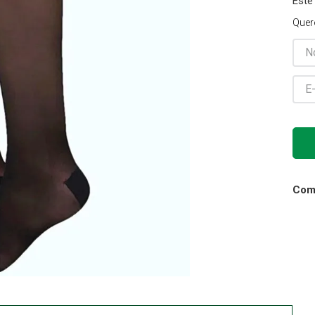
Este
Cadeira Banho
Quer
10
º
Comp