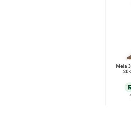
Meia 3
20-
o
A