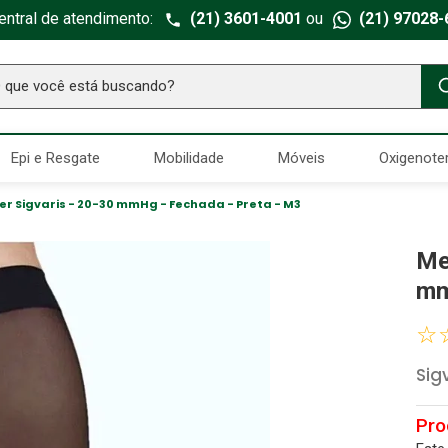
entral de atendimento:
(21) 3601-4001
ou
(21) 97028-
ue você está buscando?
TERMOS MAIS BUSCADOS
Epi e Resgate
Mobilidade
Móveis
Oxigenote
Seringa Insulina
1
º
Fralda Geriatrica
2
º
eer Sigvaris - 20-30 mmHg - Fechada - Preta - M3
Luva Latex
3
º
Me
Littmann
4
º
mm
Estetoscopio Littmann
5
º
☆
Aparelho Pressão
6
º
Sig
Absorvente Geriatrico
7
º
Gaze Esteril
8
º
Gaze
9
º