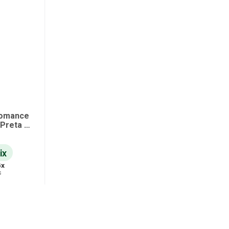
fomance
ix
6
x
s
ho