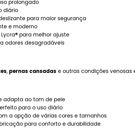
 uso prolongado
 diário
deslizante para maior segurança
ante e moderno
 Lycra® para melhor ajuste
ra odores desagradáveis
zes
,
pernas cansadas
e outras condições venosas e 
se adapta ao tom de pele
rfeito para o uso diário
 com a opção de várias cores e tamanhos
ricação para conforto e durabilidade