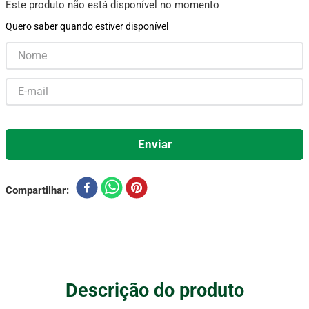
Este produto não está disponível no momento
Aparelho Pressão
7
º
Quero saber quando estiver disponível
Gaze Esteril
8
º
Curativo
9
º
Cadeira Banho
10
º
Compartilhar
Descrição do produto