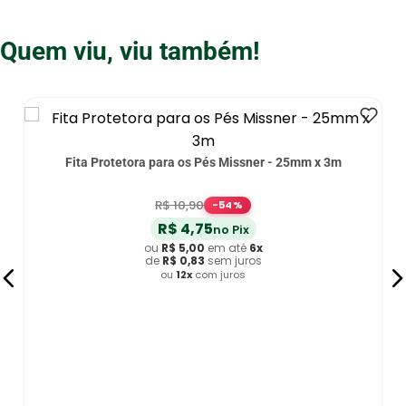
Quem viu, viu também!
Fita Protetora para os Pés Missner - 25mm x 3m
R$
10
,
90
-
54
%
R$
4
,
75
no Pix
ou
R$
5
,
00
em até
6
x
de
R$
0
,
83
sem juros
ou
12
x
com juros