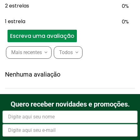
2 estrelas
0%
1 estrela
0%
Escreva uma avaliação
Mais recentes
Todos
Adicionar avaliação
Nenhuma avaliação
Título
Quero receber novidades e promoções.
Avalie o produto de 1 a 5
estrelas
★
★
★
★
★