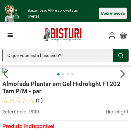
Baixe nosso APP e aproveite as
Baixar agora
ofertas.
O que você está buscando?
TERMOS MAIS BUSCADOS
Seringa Insulina
1
º
Almofada Plantar em Gel Hidrolight FT202
Fralda Geriatrica
2
º
Tam P/M - par
Littmann
☆
☆
☆
☆
☆
3
º
(
0
)
Luva Latex
4
º
Referência
:
18110
Hidrolight
Absorvente Geriatrico
5
º
Estetoscopio Littmann
6
º