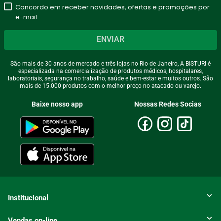
Seu nome
Concordo em receber novidades, ofertas e promoções por
e-mail.
ENVIAR
Endereço de email
São mais de 30 anos de mercado e três lojas no Rio de Janeiro, A BISTURI é
especializada na comercialização de produtos médicos, hospitalares,
laboratoriais, segurança no trabalho, saúde e bem-estar e muitos outros. São
mais de 15.000 produtos com o melhor preço no atacado ou varejo.
Escreva uma avaliação
Baixe nosso app
Nossas Redes Socias
ENVIAR AVALIAÇÃO
Institucional
Vendas on-line