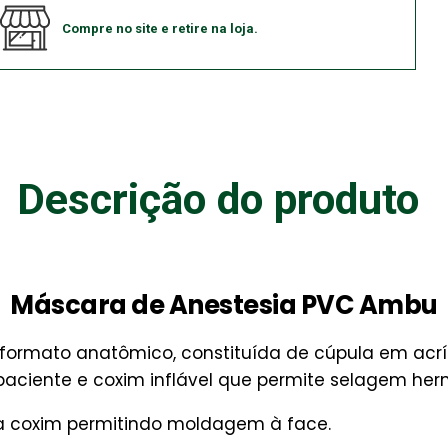
Compre no site e retire na loja.
Descrição do produto
Máscara de Anestesia PVC Ambu
ormato anatômico, constituída de cúpula em acríl
paciente e coxim inflável que permite selagem herm
ra coxim permitindo moldagem à face.