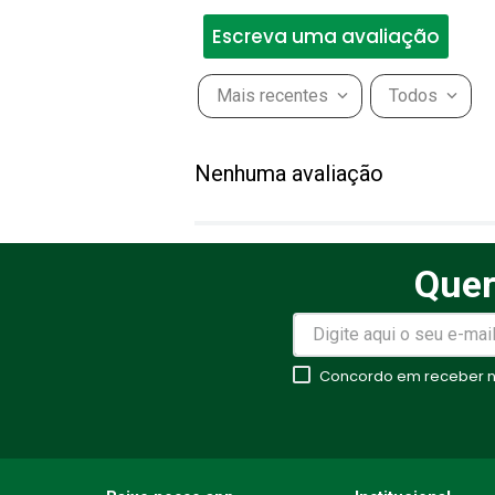
Escreva uma avaliação
Mais recentes
Todos
Adicionar avaliação
Nenhuma avaliação
Título
Quer
Avalie o produto de 1 a 5 estr
★
★
★
★
★
Concordo em receber no
Seu nome
Endereço de email