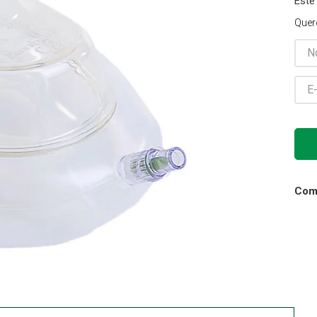
Este
Gaze
Quer
10
º
Comp