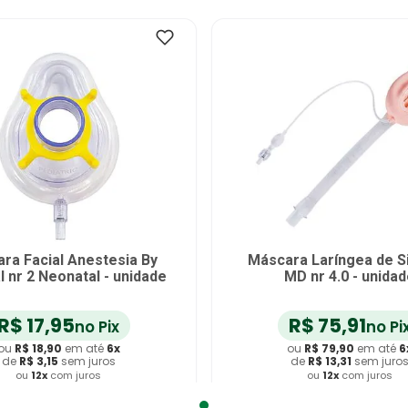
ra Facial Anestesia By
Máscara Laríngea de Si
 nr 2 Neonatal - unidade
MD nr 4.0 - unida
R$
17
,
95
R$
75
,
91
no Pix
no Pi
ou
R$
18
,
90
em até
6
x
ou
R$
79
,
90
em até
6
de
R$
3
,
15
sem juros
de
R$
13
,
31
sem juro
ou
12
x
com juros
ou
12
x
com juros