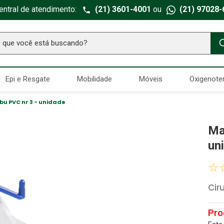
entral de atendimento:
(21) 3601-4001
ou
(21) 97028-
ue você está buscando?
TERMOS MAIS BUSCADOS
Epi e Resgate
Mobilidade
Móveis
Oxigenote
Seringa Insulina
1
º
Fralda Geriatrica
2
º
u PVC nr 3 - unidade
Luva Latex
3
º
Ma
Estetoscopio Littmann
4
º
un
Littmann
5
º
☆
Absorvente Geriatrico
6
º
Cir
Gaze Esteril
7
º
Aparelho Pressão
8
º
Cadeira Banho
9
º