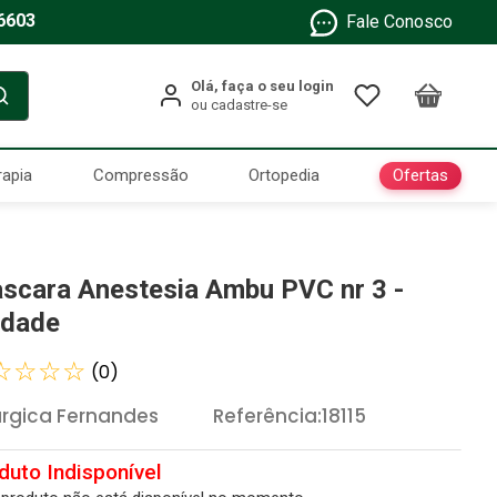
6603
Fale Conosco
Ofertas
rapia
Compressão
Ortopedia
scara Anestesia Ambu PVC nr 3 -
idade
☆
☆
☆
☆
(
0
)
urgica Fernandes
Referência
:
18115