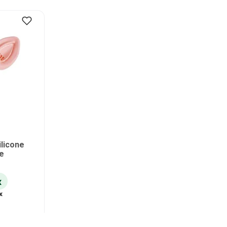
licone
de
x
x
s