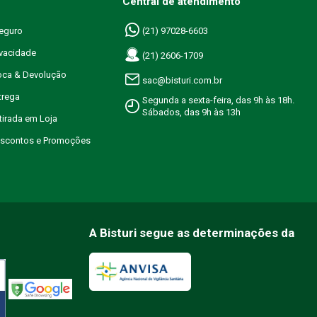
Central de atendimento
eguro
(21) 97028-6603
ivacidade
(21) 2606-1709
roca & Devolução
sac@bisturi.com.br
trega
Segunda a sexta-feira, das 9h às 18h.
Sábados, das 9h às 13h
etirada em Loja
Descontos e Promoções
A Bisturi segue as determinações da