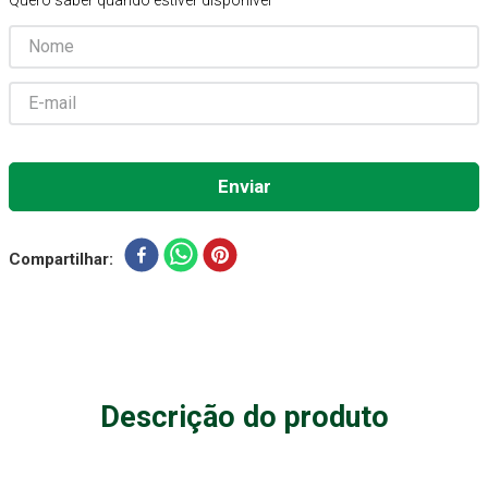
Quero saber quando estiver disponível
Absorvente Geriatrico
7
º
Gaze Esteril
8
º
Gaze
9
º
Cadeira Banho
10
º
Compartilhar
Descrição do produto