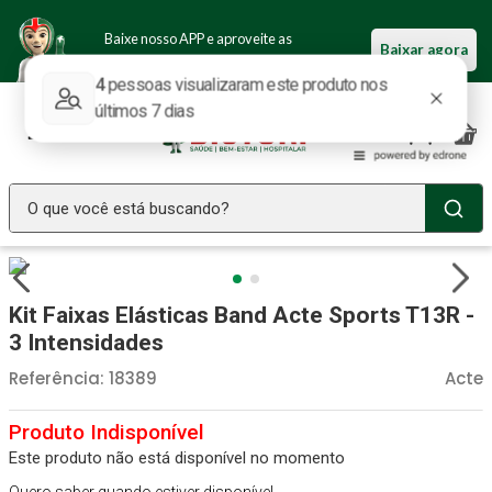
Baixe nosso APP e aproveite as
Baixar agora
ofertas.
O que você está buscando?
TERMOS MAIS BUSCADOS
Seringa Insulina
1
º
Kit Faixas Elásticas Band Acte Sports T13R -
Fralda Geriatrica
2
º
3 Intensidades
Luva Latex
3
º
Referência
:
18389
Acte
Littmann
4
º
Estetoscopio Littmann
5
º
Este produto não está disponível no momento
Aparelho Pressão
6
º