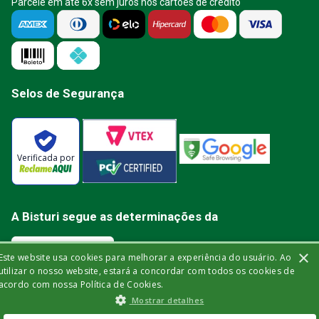
Parcele em até 6x sem juros nos cartões de crédito
Selos de Segurança
Verificada por
A Bisturi segue as determinações da
×
Este website usa cookies para melhorar a experiência do usuário. Ao
utilizar o nosso website, estará a concordar com todos os cookies de
acordo com nossa Política de Cookies.
Bisturi Distribuidora de Material Hospitalar Ltda | Rua Miguel de Frias, 150 -
Mostrar detalhes
loja | Icaraí | Niterói - Rio de Janeiro | CEP: 24.220-003 | CNPJ: 32.561.144/0001-
03 | Insc. Est.: 84.147.982 | Telefone: (21) 2606-1709. © 2021 bisturi.com.br.