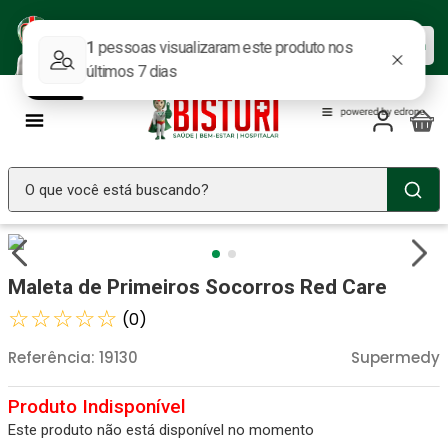
Baixe nosso APP e aproveite as
Baixar agora
ofertas.
O que você está buscando?
TERMOS MAIS BUSCADOS
Seringa Insulina
1
º
Maleta de Primeiros Socorros Red Care
Fralda Geriatrica
2
º
☆
☆
☆
☆
☆
(
0
)
Littmann
3
º
Referência
:
19130
Supermedy
Luva Latex
4
º
Absorvente Geriatrico
5
º
Este produto não está disponível no momento
Estetoscopio Littmann
6
º