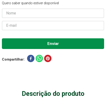
Quero saber quando estiver disponível
Aparelho Pressão
7
º
Gaze Esteril
8
º
Curativo
9
º
Cadeira Banho
10
º
Compartilhar
Descrição do produto