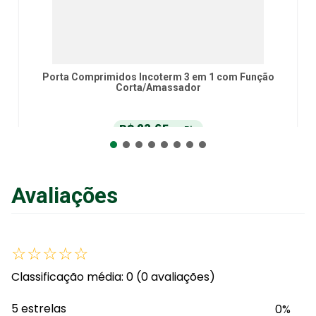
Porta Comprimidos Incoterm 3 em 1 com Função
Corta/Amassador
R$
23
,
65
no Pix
ou
R$
24
,
90
em até
6
x
de
R$
4
,
14
sem juros
ou
12
x
com juros
Avaliações
Adicionar ao Carrinho
☆
☆
☆
☆
☆
Classificação média: 0
(0 avaliações)
5 estrelas
0%