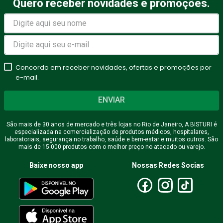
Quero receber novidades e promoções.
Avalie o produto de 1 a 5
estrelas
★
★
★
★
★
Seu nome
Concordo em receber novidades, ofertas e promoções por
e-mail.
ENVIAR
Endereço de email
São mais de 30 anos de mercado e três lojas no Rio de Janeiro, A BISTURI é
especializada na comercialização de produtos médicos, hospitalares,
laboratoriais, segurança no trabalho, saúde e bem-estar e muitos outros. São
mais de 15.000 produtos com o melhor preço no atacado ou varejo.
Escreva uma avaliação
Baixe nosso app
Nossas Redes Socias