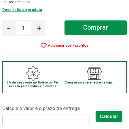
ou
12
x
com juros
Aparelho Pressão
7
º
Descrição do produto
Gaze Esteril
8
º
－
＋
Comprar
Curativo
9
º
Cadeira Banho
10
º
5% de desconto no Boleto ou Pix,
Compre no site e retire na loja.
exceto para fraldas e diabetes.