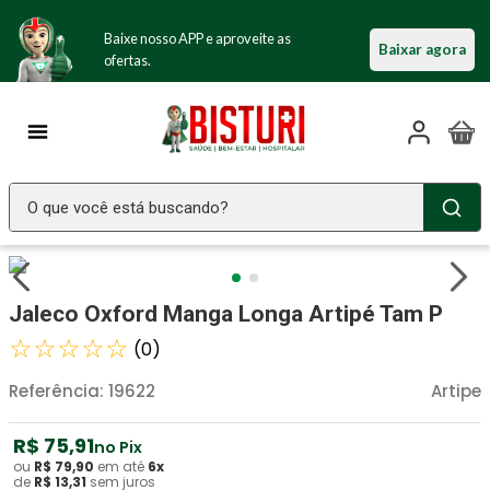
Baixe nosso APP e aproveite as
Baixar agora
ofertas.
O que você está buscando?
TERMOS MAIS BUSCADOS
Seringa Insulina
1
º
Jaleco Oxford Manga Longa Artipé Tam P
Fralda Geriatrica
2
º
☆
☆
☆
☆
☆
(
0
)
Littmann
3
º
Referência
:
19622
Artipe
Luva Latex
4
º
R$
75
,
91
Absorvente Geriatrico
no Pix
5
º
ou
R$
79
,
90
em até
6
x
de
R$
13
,
31
sem juros
Estetoscopio Littmann
6
º