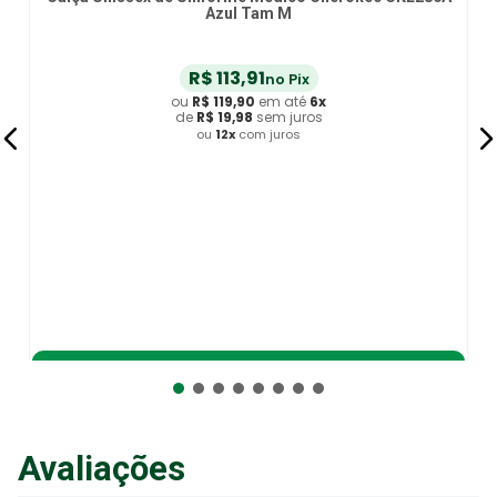
Azul Tam M
R$
113
,
91
no Pix
ou
R$
119
,
90
em até
6
x
de
R$
19
,
98
sem juros
ou
12
x
com juros
Adicionar ao Carrinho
Avaliações