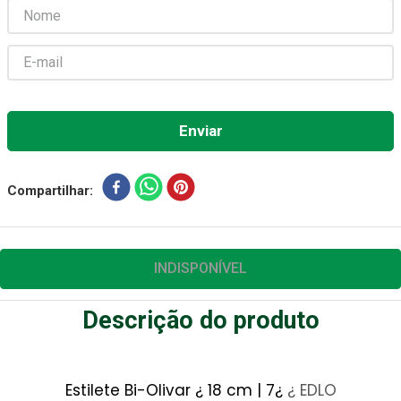
Absorvente Geriatrico
7
º
Gaze Esteril
8
º
Cadeira Banho
9
º
Gaze
10
º
Compartilhar
INDISPONÍVEL
Descrição do produto
Estilete Bi-Olivar ¿ 18 cm | 7¿
¿ EDLO