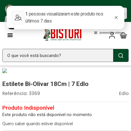
Baixe nosso APP e aproveite as
Baixar agora
ofertas.
O que você está buscando?
TERMOS MAIS BUSCADOS
Seringa Insulina
1
º
Estilete Bi-Olivar 18Cm | 7 Edlo
Fralda Geriatrica
2
º
Referência
:
3369
Edlo
Luva Latex
3
º
Estetoscopio Littmann
4
º
Este produto não está disponível no momento
Aparelho Pressão
5
º
Quero saber quando estiver disponível
Littmann
6
º