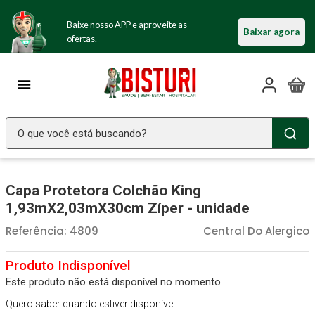
Baixe nosso APP e aproveite as
Baixar agora
ofertas.
O que você está buscando?
TERMOS MAIS BUSCADOS
Capa Protetora Colchão King
Seringa Insulina
1
º
1,93mX2,03mX30cm Zíper - unidade
Fralda Geriatrica
2
º
Referência
:
4809
Central Do Alergico
Luva Latex
3
º
Littmann
4
º
Este produto não está disponível no momento
Estetoscopio Littmann
5
º
Quero saber quando estiver disponível
Aparelho Pressão
6
º