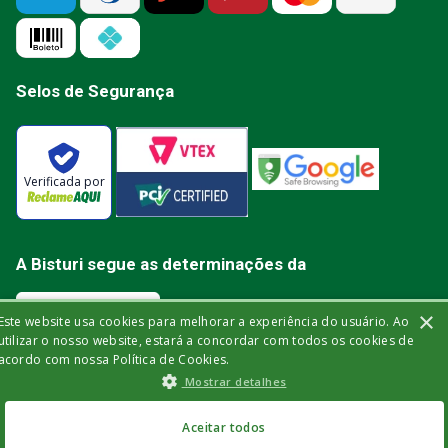
Selos de Segurança
Verificada por
A Bisturi segue as determinações da
×
Este website usa cookies para melhorar a experiência do usuário. Ao
utilizar o nosso website, estará a concordar com todos os cookies de
acordo com nossa Política de Cookies.
Bisturi Distribuidora de Material Hospitalar Ltda | Rua Miguel de Frias, 150 -
Mostrar detalhes
loja | Icaraí | Niterói - Rio de Janeiro | CEP: 24.220-003 | CNPJ: 32.561.144/0001-
03 | Insc. Est.: 84.147.982 | Telefone: (21) 2606-1709. © 2021 bisturi.com.br.
Todos os Direitos Reservados. As informações aqui apresentadas não
devem ser utilizadas para automedicação e não substituem, de forma
Aceitar todos
alguma, as orientações fornecidas por profissionais da área médica. Apenas