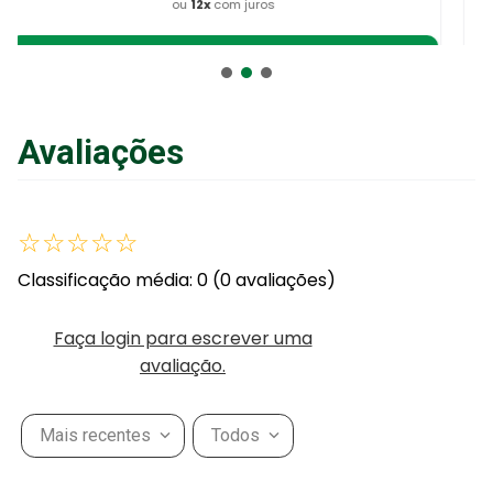
R$
66
,
41
no Pix
ou
R$
69
,
90
em até
6
x
de
R$
11
,
65
sem juros
ou
12
x
com juros
Avaliações
Adicionar ao Carrinho
☆
☆
☆
☆
☆
Classificação média: 0
(0 avaliações)
Faça login para escrever uma
avaliação.
Mais recentes
Todos