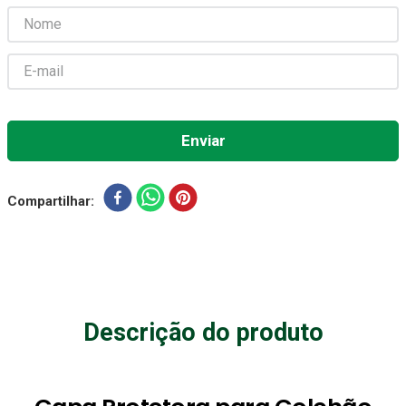
Absorvente Geriatrico
7
º
Gaze Esteril
8
º
Gaze
9
º
Cadeira Banho
10
º
Compartilhar
Descrição do produto