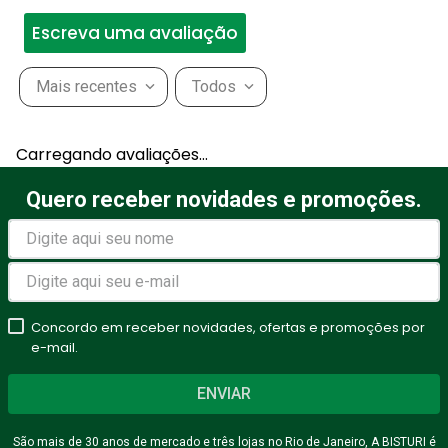
Escreva uma avaliação
Mais recentes
Todos
Adicionar avaliação
Carregando avaliações…
Título
Quero receber novidades e promoções.
Avalie o produto de 1 a 5
estrelas
Concordo em receber novidades, ofertas e promoções por
★
★
★
★
★
e-mail.
Seu nome
ENVIAR
São mais de 30 anos de mercado e três lojas no Rio de Janeiro, A BISTURI é