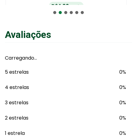
R$
4
,
56
no Pix
ou
R$
4
,
80
em até
6
x
de
R$
0
,
80
sem juros
ou
12
x
com juros
Avaliações
Adicionar ao Carrinho
Carregando…
5 estrelas
0%
4 estrelas
0%
3 estrelas
0%
2 estrelas
0%
1 estrela
0%