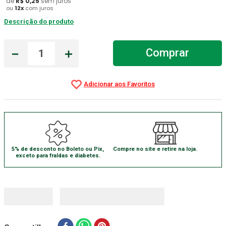
de
R$
0
,
25
sem juros
ou
12
x
com juros
Gaze Esteril
7
º
Descrição do produto
Aparelho Pressão
8
º
－
＋
Cadeira Banho
Comprar
9
º
Gaze
10
º
5% de desconto no Boleto ou Pix,
Compre no site e retire na loja.
exceto para fraldas e diabetes.