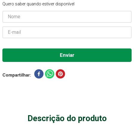
Quero saber quando estiver disponível
Aparelho Pressão
7
º
Gaze Esteril
8
º
Curativo
9
º
Gaze
10
º
Compartilhar
Descrição do produto