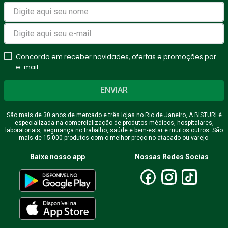
Avalie o produto de 1 a 5
estrelas
★
★
★
★
★
Seu nome
Concordo em receber novidades, ofertas e promoções por
e-mail.
ENVIAR
Endereço de email
São mais de 30 anos de mercado e três lojas no Rio de Janeiro, A BISTURI é
especializada na comercialização de produtos médicos, hospitalares,
laboratoriais, segurança no trabalho, saúde e bem-estar e muitos outros. São
mais de 15.000 produtos com o melhor preço no atacado ou varejo.
Escreva uma avaliação
Baixe nosso app
Nossas Redes Socias
ENVIAR AVALIAÇÃO