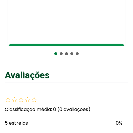
Kit Copo Alimen
Adicionar ao Carrinho
Avaliações
☆
☆
☆
☆
☆
Classificação média: 0
(0 avaliações)
5 estrelas
0%