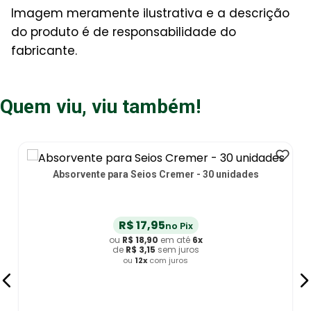
Imagem meramente ilustrativa e a descrição
do produto é de responsabilidade do
fabricante.
Quem viu, viu também!
ente para Seios Cremer - 30 unidades
R$
17
,
95
no Pix
ou
R$
18
,
90
em até
6
x
de
R$
3
,
15
sem juros
ou
12
x
com juros