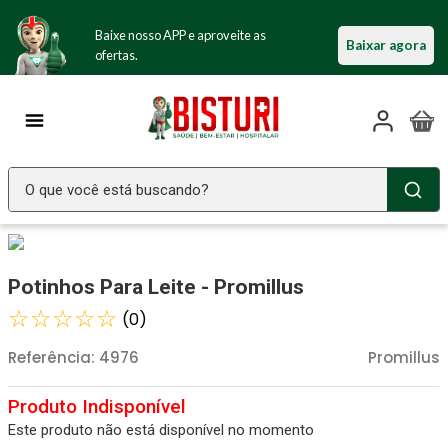
Baixe nosso APP e aproveite as
Baixar agora
ofertas.
O que você está buscando?
TERMOS MAIS BUSCADOS
Seringa Insulina
1
º
Potinhos Para Leite - Promillus
Fralda Geriatrica
2
º
☆
☆
☆
☆
☆
(
0
)
Luva Latex
3
º
Referência
:
4976
Promillus
Littmann
4
º
Absorvente Geriatrico
5
º
Este produto não está disponível no momento
Estetoscopio Littmann
6
º