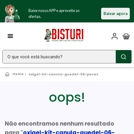
Baixe nosso APP e aproveite as
Baixar agora
ofertas.
O que você está buscando?
TERMOS MAIS BUSCADOS
oxigel-kit-canula-guedel-06-pecas
Seringa Insulina
1
º
Fralda Geriatrica
oops!
2
º
Luva Latex
3
º
Estetoscopio Littmann
4
º
Aparelho Pressão
Não encontramos nenhum resultado
5
º
para "
oxigel-kit-canula-guedel-06-
Littmann
6
º