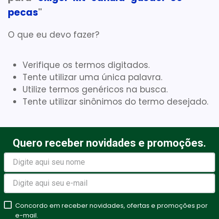
pecas
"
Absorvente Geriatrico
7
º
Gaze Esteril
8
º
O que eu devo fazer?
Cadeira Banho
9
º
Verifique os termos digitados.
Gaze
10
º
Tente utilizar uma única palavra.
Utilize termos genéricos na busca.
Tente utilizar sinônimos do termo desejado.
Quero receber novidades e promoções.
Concordo em receber novidades, ofertas e promoções por
e-mail.