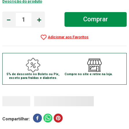
Descrição do produto
Gaze Esteril
7
º
－
＋
Comprar
Aparelho Pressão
8
º
Cadeira Banho
9
º
Gaze
10
º
5% de desconto no Boleto ou Pix,
Compre no site e retire na loja.
exceto para fraldas e diabetes.
Compartilhar