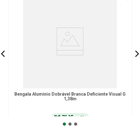
Bengala Alumínio Dobrável Branca Deficiente Visual G
1,38m
R$
71
,
16
no Pix
ou
R$
74
,
90
em até
6
x
de
R$
12
,
48
sem juros
ou
12
x
com juros