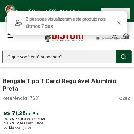
Baixe nosso APP e aproveite as
Baixar agora
ofertas.
O que você está buscando?
TERMOS MAIS BUSCADOS
Bengala Tipo T Carci Regulável Alumínio
Seringa Insulina
1
º
Preta
Fralda Geriatrica
2
º
Referência
:
7631
Carci
Luva Latex
3
º
Estetoscopio Littmann
R$
71
4
º
,
25
no Pix
ou
R$
75
,
00
em até
6
x
Littmann
5
º
de
R$
12
,
50
sem juros
ou
12
x
com juros
Absorvente Geriatrico
6
º