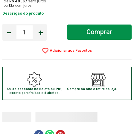
de
R$
491
,
67
sem juros
ou
12
x
com juros
Gaze Esteril
7
º
Descrição do produto
Aparelho Pressão
8
º
Cadeira Banho
－
＋
9
º
Comprar
Gaze
10
º
5% de desconto no Boleto ou Pix,
Compre no site e retire na loja.
exceto para fraldas e diabetes.