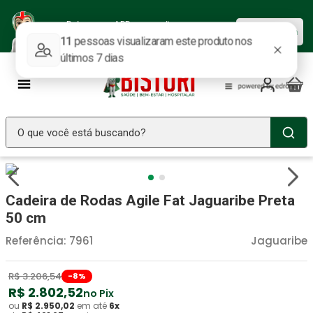
Baixe nosso APP e aproveite as
Baixar agora
ofertas.
O que você está buscando?
TERMOS MAIS BUSCADOS
Seringa Insulina
1
º
Cadeira de Rodas Agile Fat Jaguaribe Preta
Fralda Geriatrica
2
º
50 cm
Luva Latex
3
º
Referência
:
7961
Jaguaribe
Estetoscopio Littmann
4
º
R$
3
.
206
,
54
-
8
%
Littmann
5
º
R$
2
.
802
,
52
no Pix
ou
R$
2
.
950
,
02
em até
6
x
Absorvente Geriatrico
6
º