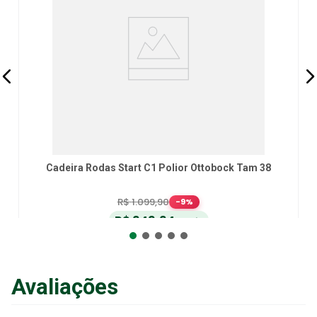
Cadeira Rodas Start C1 Polior Ottobock Tam 38
R$
1
.
099
,
90
-
9
%
R$
949
,
94
no Pix
ou
R$
999
,
94
em até
6
x
de
R$
166
,
65
sem juros
ou
12
x
com juros
Avaliações
Adicionar ao Carrinho