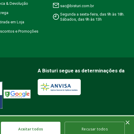
roca & Devolução
sac@bisturi.com.br
trega
Segunda a sexta-feira, das 9h às 18h.
Sábados, das 9h às 13h
etirada em Loja
Descontos e Promoções
A Bisturi segue as determinações da
×
 | Insc. Est.: 84.147.982 | Telefone: (21) 2606-1709. © 2021 bisturi.com.br. Todos
ações fornecidas por profissionais da área médica. Apenas um médico está
Aceitar todos
Recusar todos
uados.