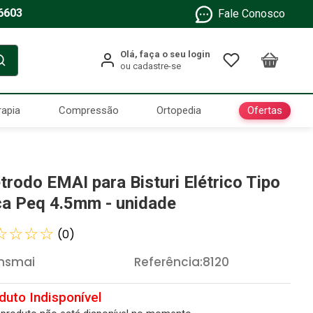
6603
Fale Conosco
Ofertas
rapia
Compressão
Ortopedia
etrodo EMAI para Bisturi Elétrico Tipo
ça Peq 4.5mm - unidade
☆
☆
☆
☆
(
0
)
nsmai
Referência
:
8120