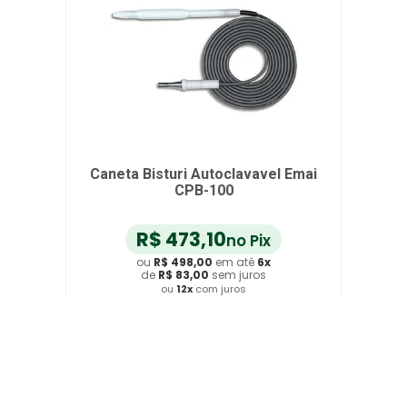
Caneta Bisturi Autoclavavel Emai
CPB-100
R$
473
,
10
no Pix
ou
R$
498
,
00
em até
6
x
de
R$
83
,
00
sem juros
ou
12
x
com juros
Adicionar ao Carrinho