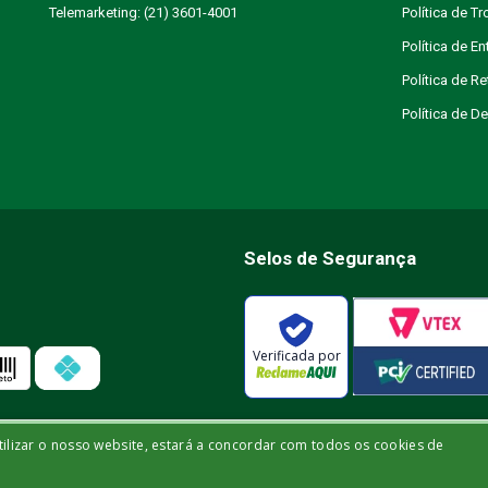
Telemarketing: (21) 3601-4001
Política de T
Política de En
Política de R
Política de 
Selos de Segurança
Verificada por
tilizar o nosso website, estará a concordar com todos os cookies de
ja | Icaraí | Niterói - Rio de Janeiro | CEP: 24.220-003 | CNPJ: 32.561.144/0001-03
utilizadas para automedicação e não substituem, de forma alguma, as orient
ficado para diagnosticar problemas de saúde e prescrever tratamentos adeq