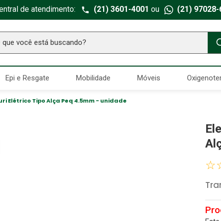
entral de atendimento:
(21) 3601-4001
ou
(21) 97028-
ue você está buscando?
TERMOS MAIS BUSCADOS
Epi e Resgate
Mobilidade
Móveis
Oxigenote
Seringa Insulina
1
º
Fralda Geriatrica
2
º
uri Elétrico Tipo Alça Peq 4.5mm - unidade
Luva Latex
3
º
El
Estetoscopio Littmann
4
º
Al
Aparelho Pressão
5
º
☆
Littmann
6
º
Tra
Absorvente Geriatrico
7
º
Gaze Esteril
8
º
Cadeira Banho
9
º