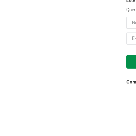
Este
Gaze
Quer
10
º
Comp