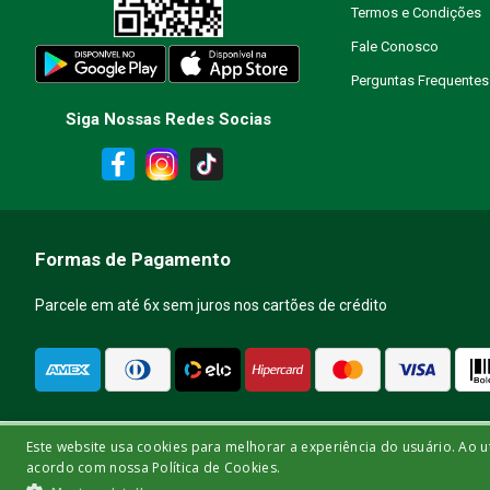
Termos e Condições
Fale Conosco
Perguntas Frequentes
Siga Nossas Redes Socias
ENVIAR AVALIAÇÃO
Formas de Pagamento
Parcele em até 6x sem juros nos cartões de crédito
Este website usa cookies para melhorar a experiência do usuário. Ao u
Bisturi Distribuidora de Material Hospitalar Ltda | Rua Miguel de Frias, 150 - lo
acordo com nossa Política de Cookies.
os Direitos Reservados. As informações aqui apresentadas não devem ser 
quali