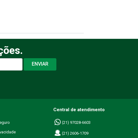
ções.
ENVIAR
Central de atendimento
eguro
(21) 97028-6603
ivacidade
(21) 2606-1709