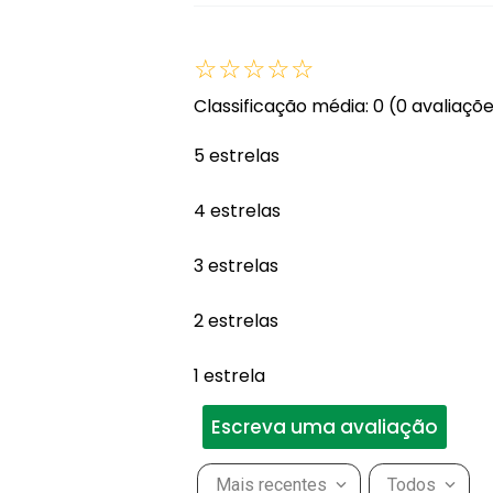
☆
☆
☆
☆
☆
Classificação média: 0
(0 avaliaçõ
5 estrelas
4 estrelas
3 estrelas
2 estrelas
1 estrela
Escreva uma avaliação
Mais recentes
Todos