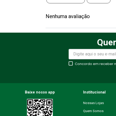
Adicionar avaliação
Nenhuma avaliação
Título
Quer
Avalie o produto de 1 a 5 estr
★
★
★
★
★
Concordo em receber no
Seu nome
Endereço de email
Baixe nosso app
Institucional
Nossas Lojas
Quem Somos
Escreva uma avaliação