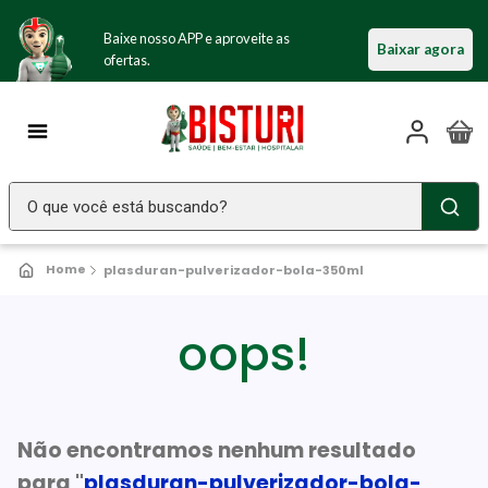
Baixe nosso APP e aproveite as
Baixar agora
ofertas.
O que você está buscando?
TERMOS MAIS BUSCADOS
plasduran-pulverizador-bola-350ml
Seringa Insulina
1
º
Fralda Geriatrica
oops!
2
º
Luva Latex
3
º
Littmann
4
º
Absorvente Geriatrico
Não encontramos nenhum resultado
5
º
para "
plasduran-pulverizador-bola-
Estetoscopio Littmann
6
º