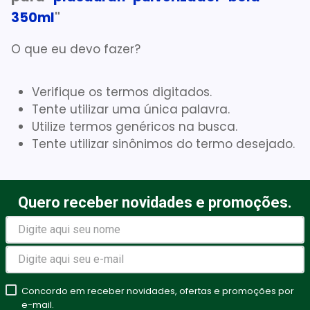
350ml
"
Aparelho Pressão
7
º
Gaze Esteril
8
º
O que eu devo fazer?
Curativo
9
º
Verifique os termos digitados.
Gaze
10
º
Tente utilizar uma única palavra.
Utilize termos genéricos na busca.
Tente utilizar sinônimos do termo desejado.
Quero receber novidades e promoções.
Concordo em receber novidades, ofertas e promoções por
e-mail.