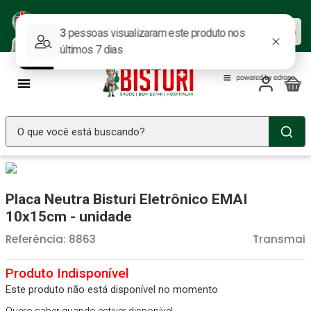
Baixe nosso APP e aproveite as
Baixar agora
ofertas.
O que você está buscando?
TERMOS MAIS BUSCADOS
Seringa Insulina
1
º
Placa Neutra Bisturi Eletrônico EMAI
Fralda Geriatrica
2
º
10x15cm - unidade
Luva Latex
3
º
Referência
:
8863
Transmai
Littmann
4
º
Estetoscopio Littmann
5
º
Este produto não está disponível no momento
Aparelho Pressão
6
º