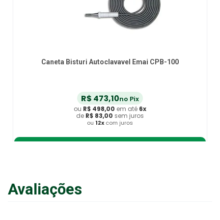
Caneta Bisturi Autoclavavel Emai CPB-100
R$
473
,
10
no Pix
ou
R$
498
,
00
em até
6
x
de
R$
83
,
00
sem juros
ou
12
x
com juros
Adicionar ao Carrinho
Avaliações