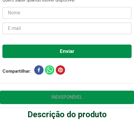
Quero saber quando estiver disponível
Absorvente Geriatrico
7
º
Gaze Esteril
8
º
Gaze
9
º
Cadeira Banho
10
º
Compartilhar
INDISPONÍVEL
Descrição do produto