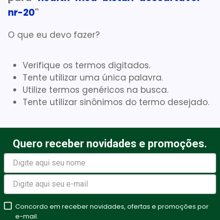
nr-20
"
Absorvente Geriatrico
7
º
Gaze Esteril
8
º
O que eu devo fazer?
Cadeira Banho
9
º
Verifique os termos digitados.
Gaze
10
º
Tente utilizar uma única palavra.
Utilize termos genéricos na busca.
Tente utilizar sinônimos do termo desejado.
Quero receber novidades e promoções.
Concordo em receber novidades, ofertas e promoções por
e-mail.