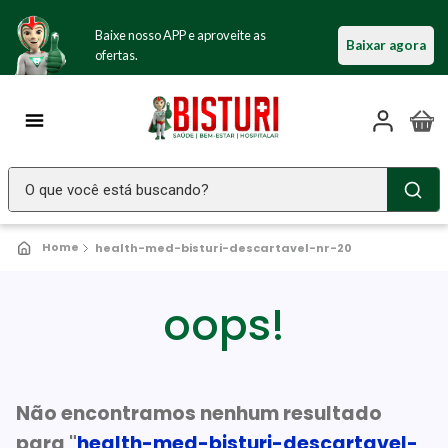
Baixe nosso APP e aproveite as
Baixar agora
ofertas.
O que você está buscando?
TERMOS MAIS BUSCADOS
health-med-bisturi-descartavel-nr-20
Seringa Insulina
1
º
Fralda Geriatrica
oops!
2
º
Luva Latex
3
º
Estetoscopio Littmann
4
º
Aparelho Pressão
Não encontramos nenhum resultado
5
º
para "
health-med-bisturi-descartavel-
Littmann
6
º