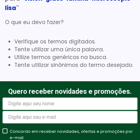
lisa
"
Gaze Esteril
7
º
Aparelho Pressão
8
º
O que eu devo fazer?
Cadeira Banho
9
º
Verifique os termos digitados.
Gaze
10
º
Tente utilizar uma única palavra.
Utilize termos genéricos na busca.
Tente utilizar sinônimos do termo desejado.
Quero receber novidades e promoções.
Concordo em receber novidades, ofertas e promoções por
e-mail.