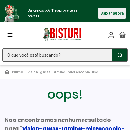
Baixe nosso APP e aproveite as
Baixar agora
ofertas.
O que você está buscando?
TERMOS MAIS BUSCADOS
vision-glass-lamina-microscopio-lisa
Seringa Insulina
1
º
Fralda Geriatrica
oops!
2
º
Luva Latex
3
º
Estetoscopio Littmann
4
º
Littmann
Não encontramos nenhum resultado
5
º
para "
vision-glass-lamina-microscopio-
Absorvente Geriatrico
6
º