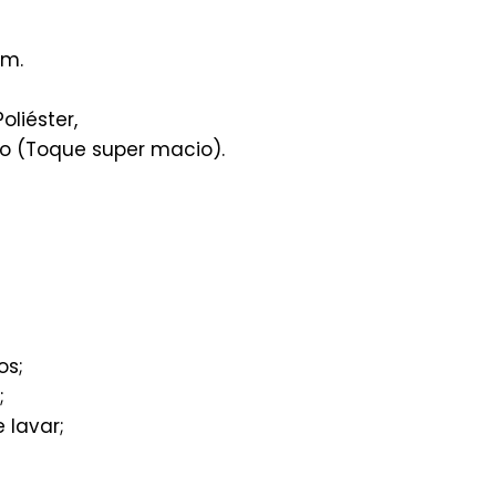
m.
oliéster,
do (Toque super macio).
os;
;
 lavar;