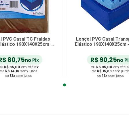
l PVC Casal TC Fraldas
Lençol PVC Casal Trans
lástico 190X140X25cm -
Elástico 190X140X25cm 
unidade
R$
80
,
75
R$
90
,
25
no Pix
no Pi
ou
R$
85
,
00
em até
6
x
ou
R$
95
,
00
em até
6
de
R$
14
,
16
sem juros
de
R$
15
,
83
sem juro
ou
12
x
com juros
ou
12
x
com juros
dicionar ao Carrinho
Adicionar ao Carrin