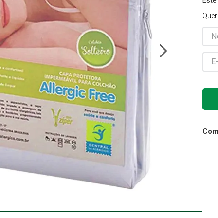
Este
Gaze
Quer
10
º
Comp