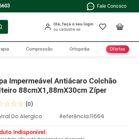
6603
Fale Conosco
Ofertas
rapia
Compressão
Ortopedia
pa Impermeável Antiácaro Colchão
lteiro 88cmX1,88mX30cm Zíper
☆
☆
☆
☆
(
0
)
tral Do Alergico
Referência
:
11664