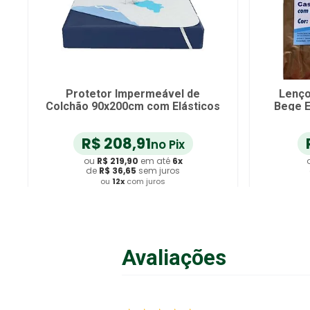
Protetor Impermeável de
Lenço
Colchão 90x200cm com Elásticos
Bege E
R$
208
,
91
no Pix
ou
R$
219
,
90
em até
6
x
de
R$
36
,
65
sem juros
ou
12
x
com juros
Adicionar ao Carrinho
A
Avaliações