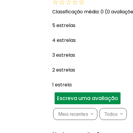
☆
☆
☆
☆
☆
Classificação média: 0
(0 avaliaçõ
5 estrelas
4 estrelas
3 estrelas
2 estrelas
1 estrela
Escreva uma avaliação
Mais recentes
Todos
Adicionar avaliação