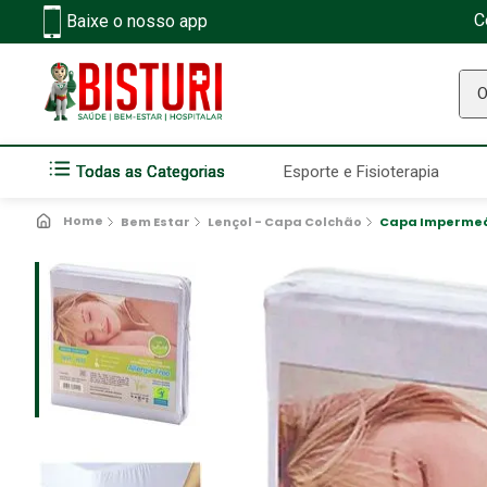
C
Baixe o nosso app
O q
Todas as Categorias
Esporte e Fisioterapia
Bem Estar
Lençol - Capa Colchão
Capa Impermeáv