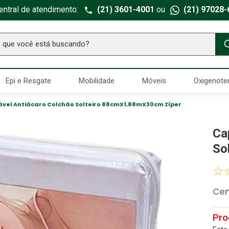
entral de atendimento:
(21) 3601-4001
ou
(21) 97028-
ue você está buscando?
TERMOS MAIS BUSCADOS
Epi e Resgate
Mobilidade
Móveis
Oxigenote
Seringa Insulina
1
º
Fralda Geriatrica
2
º
el Antiácaro Colchão Solteiro 88cmX1,88mX30cm Zíper
Luva Latex
3
º
Ca
Estetoscopio Littmann
4
º
So
Aparelho Pressão
5
º
☆
Littmann
6
º
Cen
Absorvente Geriatrico
7
º
Gaze Esteril
8
º
Cadeira Banho
9
º