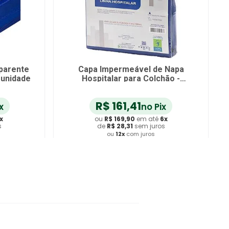
parente
Capa Impermeável de Napa
-unidade
Hospitalar para Colchão -
Solteiro - Zíper - 88cm x 1,88m x
20cm
R$
161
,
41
x
no Pix
x
ou
R$
169
,
90
em até
6
x
s
de
R$
28
,
31
sem juros
ou
12
x
com juros
ho
Adicionar ao Carrinho