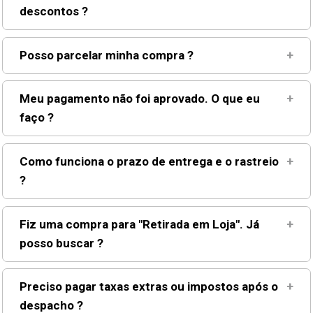
descontos ?
Aparelho Pressão
7
º
Gaze Esteril
8
º
Posso parcelar minha compra ?
+
Curativo
9
º
Cadeira Banho
10
º
Meu pagamento não foi aprovado. O que eu
+
faço ?
Como funciona o prazo de entrega e o rastreio
+
?
Fiz uma compra para "Retirada em Loja". Já
+
posso buscar ?
Preciso pagar taxas extras ou impostos após o
+
despacho ?