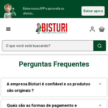
Baixe nosso APP e aproveite as
Baixar agora
ofertas.
O que você está buscando?
TERMOS MAIS BUSCADOS
Perguntas Frequentes
Seringa Insulina
1
º
Fralda Geriatrica
2
º
Littmann
3
º
A empresa Bisturi é confiável e os produtos
+
Luva Latex
são originais ?
4
º
Absorvente Geriatrico
5
º
Quais são as formas de pagamento e
+
Estetoscopio Littmann
6
º