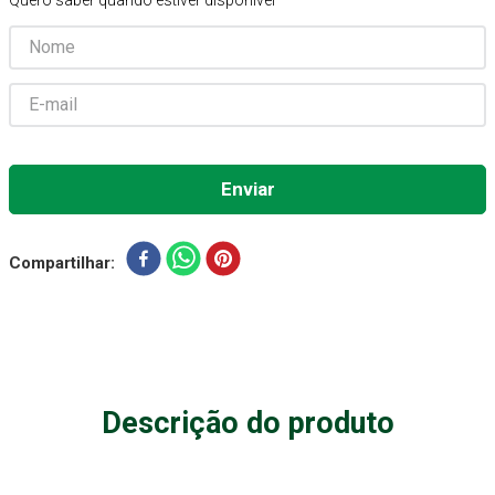
Quero saber quando estiver disponível
Aparelho Pressão
7
º
Gaze Esteril
8
º
Curativo
9
º
Gaze
10
º
Compartilhar
Descrição do produto