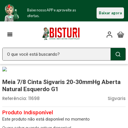
Baixe nosso APP e aproveite as
Baixar agora
ofertas.
O que você está buscando?
TERMOS MAIS BUSCADOS
Seringa Insulina
1
º
Meia 7/8 Cinta Sigvaris 20-30mmHg Aberta
Fralda Geriatrica
2
º
Natural Esquerdo G1
Luva Latex
3
º
Referência
:
11698
Sigvaris
Littmann
4
º
Absorvente Geriatrico
5
º
Este produto não está disponível no momento
Estetoscopio Littmann
6
º