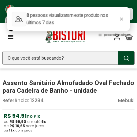
Baixe nosso APP e aproveite as
Baixar agora
ofertas.
O que você está buscando?
TERMOS MAIS BUSCADOS
Assento Sanitário Almofadado Oval Fechado
Seringa Insulina
1
º
para Cadeira de Banho - unidade
Fralda Geriatrica
2
º
Referência
:
12284
Mebuki
Luva Latex
3
º
Estetoscopio Littmann
R$
94
4
º
,
91
no Pix
ou
R$
99
,
90
em até
6
x
Littmann
5
º
de
R$
16
,
65
sem juros
ou
12
x
com juros
Absorvente Geriatrico
6
º