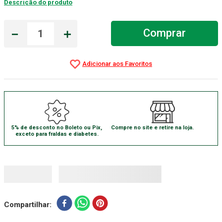
Descrição do produto
Gaze Esteril
7
º
－
＋
Comprar
Aparelho Pressão
8
º
Cadeira Banho
9
º
Gaze
10
º
5% de desconto no Boleto ou Pix,
Compre no site e retire na loja.
exceto para fraldas e diabetes.
Compartilhar