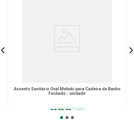
Assento Sanitário Oval Mebuki para Cadeira de Banho
Fechado - unidade
R$
33
,
25
no Pix
ou
R$
35
,
00
em até
6
x
de
R$
5
,
83
sem juros
ou
12
x
com juros