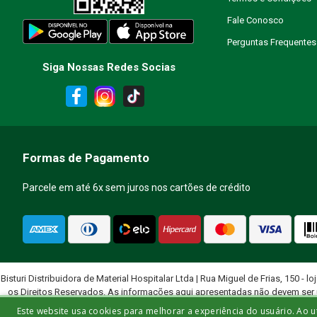
Fale Conosco
Perguntas Frequentes
Siga Nossas Redes Socias
Formas de Pagamento
Parcele em até 6x sem juros nos cartões de crédito
Bisturi Distribuidora de Material Hospitalar Ltda | Rua Miguel de Frias, 150 - lo
os Direitos Reservados. As informações aqui apresentadas não devem ser 
quali
Este website usa cookies para melhorar a experiência do usuário. Ao u