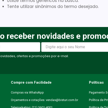
Utilize termos genéricos na busca.
Tente utilizar sinônimos do termo desejado.
Gaze
10
º
o receber novidades e promo
vidades, ofertas e promoções por e-mail.
Compre com Facilidade
Políticas
Compras via WhatsApp
Pagamento S
Orçamentos e cotações: vendas@bisturi.com.br
Política de Pr
Telemarketing: (21) 3601-4001
Política de T