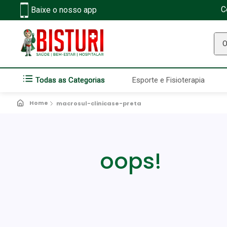
C
Baixe o nosso app
O q
Todas as Categorias
Esporte e Fisioterapia
macrosul-clinicase-preta
oops!