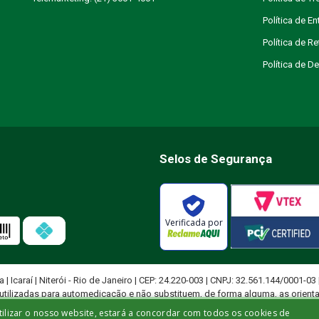
Política de En
Política de R
Política de 
Selos de Segurança
Verificada por
ja | Icaraí | Niterói - Rio de Janeiro | CEP: 24.220-003 | CNPJ: 32.561.144/0001-03
utilizadas para automedicação e não substituem, de forma alguma, as orient
ficado para diagnosticar problemas de saúde e prescrever tratamentos adeq
tilizar o nosso website, estará a concordar com todos os cookies de