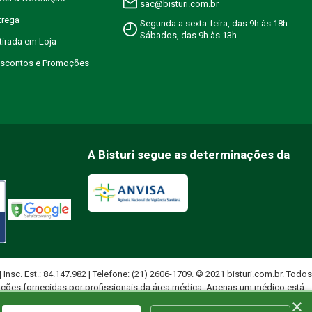
sac@bisturi.com.br
trega
Segunda a sexta-feira, das 9h às 18h.
Sábados, das 9h às 13h
etirada em Loja
Descontos e Promoções
A Bisturi segue as determinações da
 | Insc. Est.: 84.147.982 | Telefone: (21) 2606-1709. © 2021 bisturi.com.br. Todos
ações fornecidas por profissionais da área médica. Apenas um médico está
×
uados.