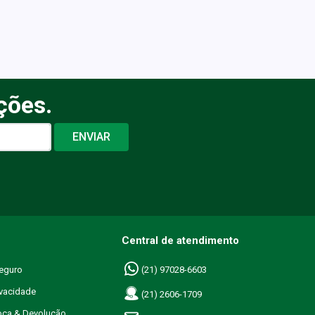
ções.
ENVIAR
Central de atendimento
eguro
(21) 97028-6603
ivacidade
(21) 2606-1709
roca & Devolução