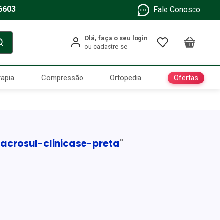
6603
Fale Conosco
Ofertas
rapia
Compressão
Ortopedia
acrosul-clinicase-preta
"