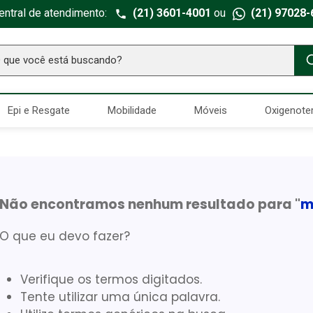
entral de atendimento:
(21) 3601-4001
ou
(21) 97028-
ue você está buscando?
TERMOS MAIS BUSCADOS
Epi e Resgate
Mobilidade
Móveis
Oxigenote
Seringa Insulina
1
º
Fralda Geriatrica
2
º
Luva Latex
3
º
Estetoscopio Littmann
4
º
Não encontramos nenhum resultado para "
m
Aparelho Pressão
5
º
O que eu devo fazer?
Absorvente Geriatrico
6
º
Gaze Esteril
7
º
Verifique os termos digitados.
Littmann
8
º
Tente utilizar uma única palavra.
Cadeira Banho
9
º