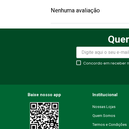
Adicionar avaliação
Nenhuma avaliação
Título
Quer
Avalie o produto de 1 a 5 estr
★
★
★
★
★
Concordo em receber no
Seu nome
Endereço de email
Baixe nosso app
Institucional
Nossas Lojas
Quem Somos
Escreva uma avaliação
Termos e Condições