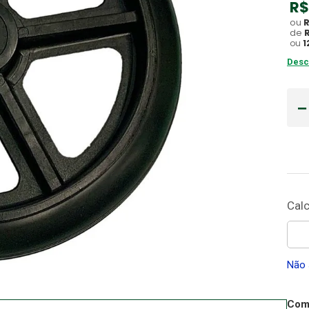
R$
Gaze
ou
10
º
de
ou
1
Desc
Não 
Comp