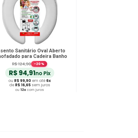
sento Sanitário Oval Aberto
ofadado para Cadeira Banho
R$
124
,
90
-
20
%
R$
94
,
91
no Pix
ou
R$
99
,
90
em até
6
x
de
R$
16
,
65
sem juros
ou
12
x
com juros
Adicionar ao Carrinho