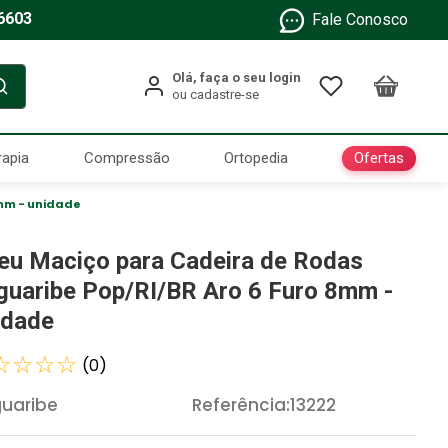
6603
Fale Conosco
Ofertas
rapia
Compressão
Ortopedia
8mm - unidade
eu Maciço para Cadeira de Rodas
guaribe Pop/RI/BR Aro 6 Furo 8mm -
idade
☆
☆
☆
☆
(
0
)
uaribe
Referência
:
13222