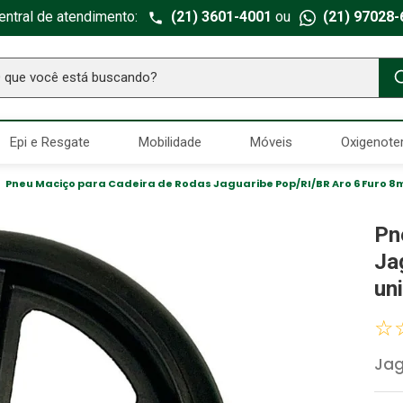
entral de atendimento:
(21) 3601-4001
ou
(21) 97028-
ue você está buscando?
TERMOS MAIS BUSCADOS
Epi e Resgate
Mobilidade
Móveis
Oxigenote
Seringa Insulina
1
º
Fralda Geriatrica
2
º
Pneu Maciço para Cadeira de Rodas Jaguaribe Pop/RI/BR Aro 6 Furo 
Luva Latex
3
º
Pn
Estetoscopio Littmann
4
º
Ja
Littmann
5
º
un
Absorvente Geriatrico
6
º
☆
Gaze Esteril
7
º
Jag
Aparelho Pressão
8
º
Cadeira Banho
9
º