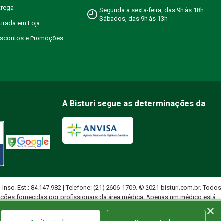
trega
Segunda a sexta-feira, das 9h às 18h.
Sábados, das 9h às 13h
etirada em Loja
Descontos e Promoções
A Bisturi segue as determinações da
 | Insc. Est.: 84.147.982 | Telefone: (21) 2606-1709. © 2021 bisturi.com.br. Todos
ações fornecidas por profissionais da área médica. Apenas um médico está
×
uados.