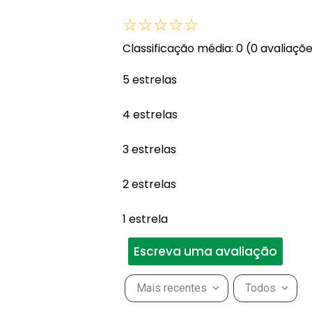
☆
☆
☆
☆
☆
Classificação média: 0
(0 avaliaçõ
5 estrelas
4 estrelas
3 estrelas
2 estrelas
1 estrela
Escreva uma avaliação
Mais recentes
Todos