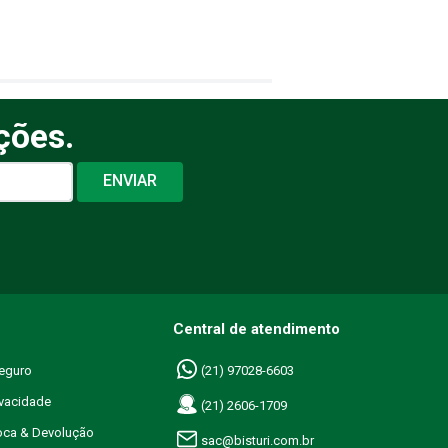
ções.
ENVIAR
Central de atendimento
eguro
(21) 97028-6603
ivacidade
(21) 2606-1709
roca & Devolução
sac@bisturi.com.br