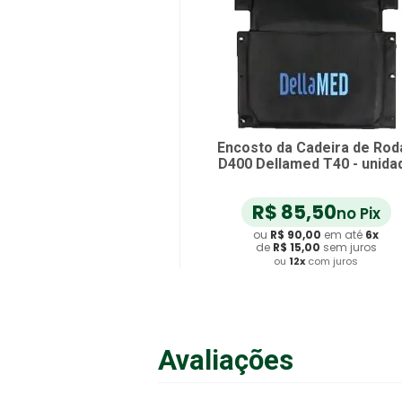
Encosto da Cadeira de Rod
D400 Dellamed T40 - unida
R$
85
,
50
no Pix
ou
R$
90
,
00
em até
6
x
de
R$
15
,
00
sem juros
ou
12
x
com juros
Adicionar ao Carrinho
Avaliações