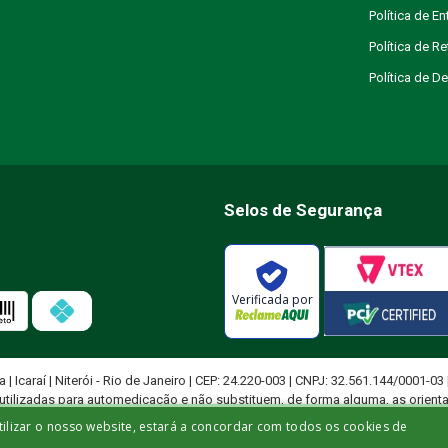
Política de En
Política de R
Política de 
Selos de Segurança
Verificada por
ja | Icaraí | Niterói - Rio de Janeiro | CEP: 24.220-003 | CNPJ: 32.561.144/0001-03
utilizadas para automedicação e não substituem, de forma alguma, as orient
ficado para diagnosticar problemas de saúde e prescrever tratamentos adeq
tilizar o nosso website, estará a concordar com todos os cookies de