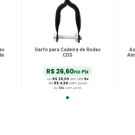
as
Garfo para Cadeira de Rodas
As
de
CDS
Alm
R$
26
,
60
no Pix
ou
R$
28
,
00
em até
6
x
de
R$
4
,
66
sem juros
ou
12
x
com juros
Adicionar ao Carrinho