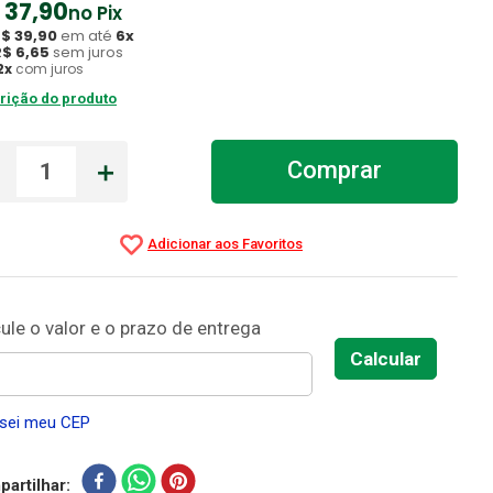
37
,
90
no Pix
R$
39
,
90
em até
6
x
R$
6
,
65
sem juros
2
x
com juros
rição do produto
－
＋
Comprar
sei meu CEP
artilhar