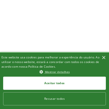
×
Este website usa cookies para melhorar a experiência do usuário. Ao
utilizar o nosso website, estará a concordar com todos os cookies de
acordo com nossa Política de Cookies.
Mostrar detalhes
Aceitar todos
Recusar todos