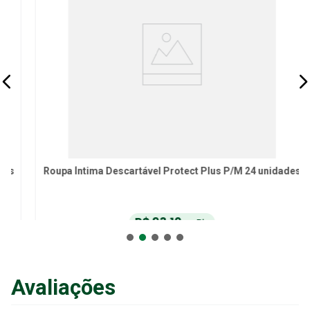
Roupa Íntima Descartável Protect Plus P/M 24 unidades
R$
93
,
10
no Pix
ou
R$
98
,
00
em até
6
x
de
R$
16
,
33
sem juros
ou
12
x
com juros
Avaliações
Adicionar ao Carrinho