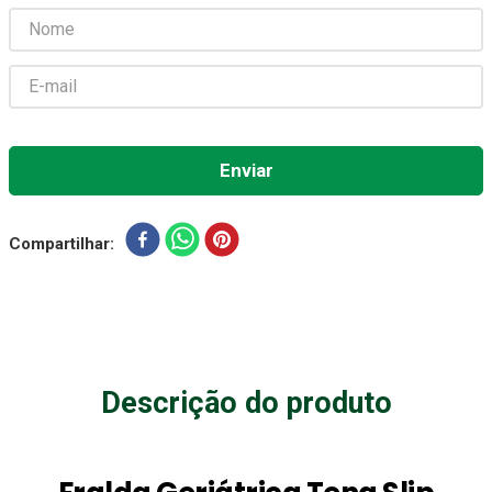
Absorvente Geriatrico
7
º
Gaze Esteril
8
º
Cadeira Banho
9
º
Gaze
10
º
Compartilhar
Descrição do produto