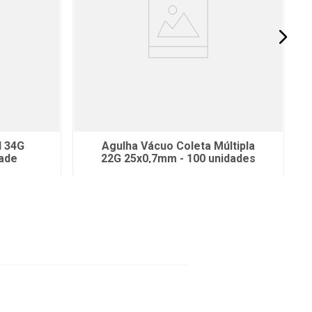
d 34G
Agulha Vácuo Coleta Múltipla
ade
22G 25x0,7mm - 100 unidades
R$
71
,
25
no Pix
x
ou
R$
75
,
00
em até
6
x
s
de
R$
12
,
50
sem juros
ou
12
x
com juros
ho
Adicionar ao Carrinho