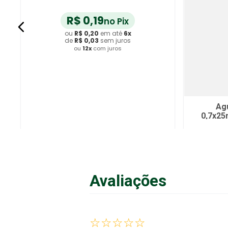
R$
0
,
19
no Pix
ou
R$
0
,
20
em até
6
x
de
R$
0
,
03
sem juros
ou
12
x
com juros
Ag
0,7x25
Adicionar ao Carrinho
Avaliações
A
☆
☆
☆
☆
☆