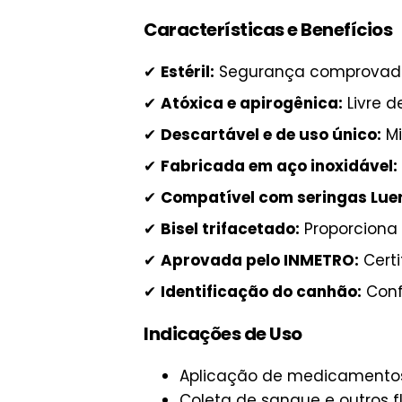
Características e Benefícios
✔
Estéril:
Segurança comprovada
✔
Atóxica e apirogênica:
Livre 
✔
Descartável e de uso único:
Mi
✔
Fabricada em aço inoxidável:
✔
Compatível com seringas Luer 
✔
Bisel trifacetado:
Proporciona 
✔
Aprovada pelo INMETRO:
Certi
✔
Identificação do canhão:
Conf
Indicações de Uso
Aplicação de medicamentos 
Coleta de sangue e outros fl