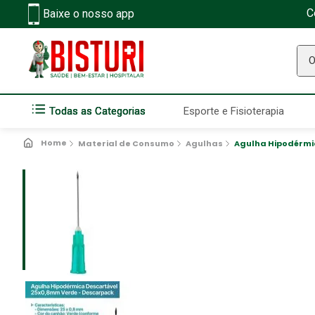
C
Baixe o nosso app
O q
Todas as Categorias
Esporte e Fisioterapia
Material de Consumo
Agulhas
Agulha Hipodérmi