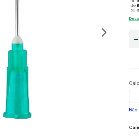
ou
de
Gaze
ou
1
10
º
Desc
Não 
Comp