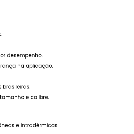
.
lhor desempenho.
urança na aplicação.
rasileiras.
tamanho e calibre.
âneas e intradérmicas.