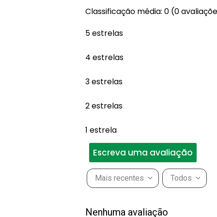
Classificação média: 0
(0 avaliaçõ
5 estrelas
4 estrelas
3 estrelas
2 estrelas
1 estrela
Escreva uma avaliação
Mais recentes
Todos
Adicionar avaliação
Nenhuma avaliação