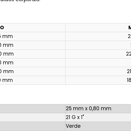
HO
45 mm
2
70 mm
70 mm
22
80 mm
80 mm
21
20 mm
18
25 mm x 0,80 mm
21 G x 1"
Verde