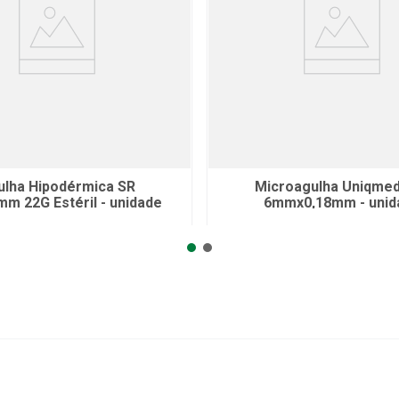
ulha Hipodérmica SR
Microagulha Uniqme
mm 22G Estéril - unidade
6mmx0,18mm - unid
R$
0
,
19
R$
4
,
27
no Pix
no Pix
ou
R$
0
,
20
em até
6
x
ou
R$
4
,
50
em até
6
de
R$
0
,
03
sem juros
de
R$
0
,
75
sem juro
ou
12
x
com juros
ou
12
x
com juros
dicionar ao Carrinho
Adicionar ao Carrin