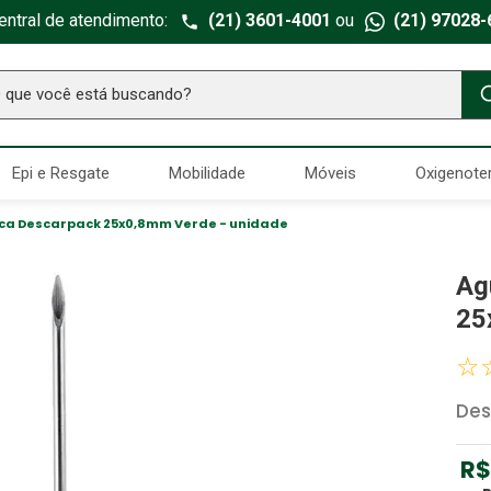
entral de atendimento:
(21) 3601-4001
ou
(21) 97028-
ue você está buscando?
TERMOS MAIS BUSCADOS
Epi e Resgate
Mobilidade
Móveis
Oxigenote
Seringa Insulina
1
º
Fralda Geriatrica
2
º
ca Descarpack 25x0,8mm Verde - unidade
Luva Latex
3
º
Ag
Estetoscopio Littmann
4
º
25
Aparelho Pressão
5
º
☆
Absorvente Geriatrico
6
º
Des
Gaze Esteril
7
º
Littmann
8
º
R$
Cadeira Banho
9
º