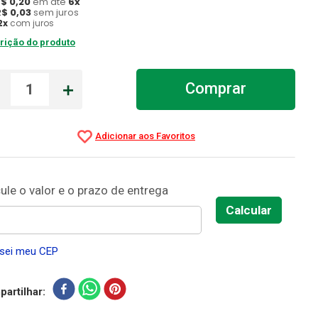
R$
0
,
20
em até
6
x
R$
0
,
03
sem juros
2
x
com juros
rição do produto
－
＋
Comprar
sei meu CEP
artilhar