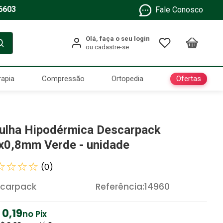
6603
Fale Conosco
Ofertas
rapia
Compressão
Ortopedia
ulha Hipodérmica Descarpack
x0,8mm Verde - unidade
☆
☆
☆
☆
(
0
)
carpack
Referência
:
14960
0
,
19
no Pix