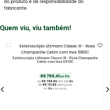
do produto é de responsabilidade do
fabricante.
Quem viu, viu também!
Estetoscópio Littmann Classic III - Rosa Champanhe
Cetim com Inox 5910C
R$
750
,
41
no Pix
ou
R$
789
,
90
em até
6
x
de
R$
131
,
65
sem juros
ou
12
x
com juros