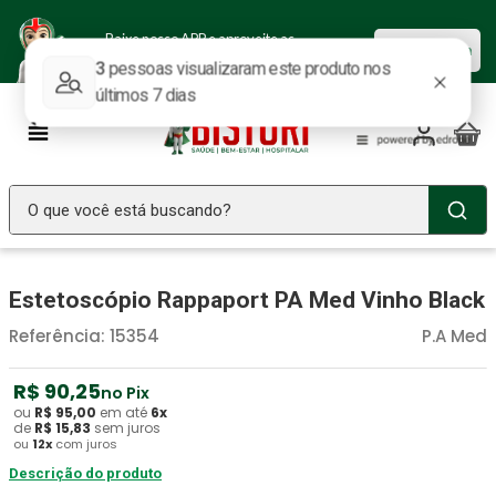
Baixe nosso APP e aproveite as
Baixar agora
ofertas.
O que você está buscando?
TERMOS MAIS BUSCADOS
Estetoscópio Rappaport PA Med Vinho Black
Seringa Insulina
1
º
Referência
:
15354
P.A Med
Fralda Geriatrica
2
º
Littmann
3
º
R$
90
,
25
no Pix
ou
R$
95
,
00
Luva Latex
em até
6
x
4
º
de
R$
15
,
83
sem juros
ou
12
x
com juros
Absorvente Geriatrico
5
º
Descrição do produto
Estetoscopio Littmann
6
º