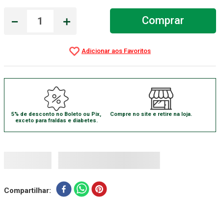
Aparelho Pressão
7
º
－
＋
Comprar
Gaze Esteril
8
º
Curativo
9
º
Cadeira Banho
10
º
5% de desconto no Boleto ou Pix,
Compre no site e retire na loja.
exceto para fraldas e diabetes.
Compartilhar